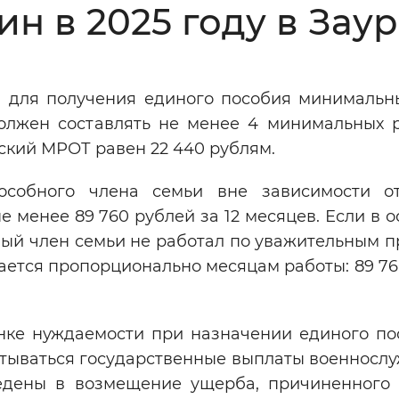
 в 2025 году в Заура
Инверсивный монохромный
Синий
да для получения единого пособия минимальн
Выключены
должен составлять не менее 4 минимальных 
ский МРОТ равен 22 440 рублям.
ести
Остановить
Повторить
пособного члена семьи вне зависимости 
е менее 89 760 рублей за 12 месяцев. Если в 
ый член семьи не работал по уважительным п
ается пропорционально месяцам работы: 89 76
енке нуждаемости при назначении единого по
итываться государственные выплаты военносл
едены в возмещение ущерба, причиненного