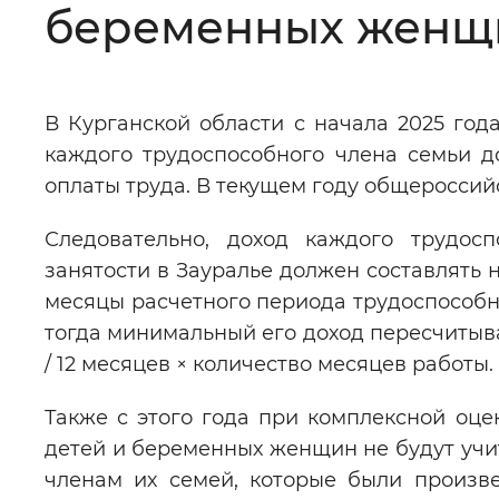
беременных женщин
Цвет сайта
:
Монохромный
В Курганской области с начала 2025 го
Изображения
:
Включены
каждого трудоспособного члена семьи 
оплаты труда. В текущем году общероссий
Звуковой ассистент
:
Воспроизв
Следовательно, доход каждого трудос
занятости в Зауралье должен составлять н
месяцы расчетного периода трудоспособн
тогда минимальный его доход пересчитыв
Вернуть стандартные настройки
/ 12 месяцев × количество месяцев работы.
Также с этого года при комплексной оц
детей и беременных женщин не будут уч
членам их семей, которые были произв