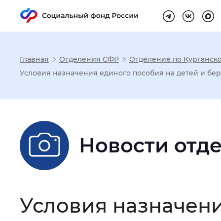
Главная
Отделения СФР
Отделение по Курганско
Настройка реж
Условия назначения единого пособия на детей и бер
Размер шрифта
:
Стандартный
Новости отд
Шрифт
:
Без засечек
С з
Интервал между буквами
:
Нор
Условия назначени