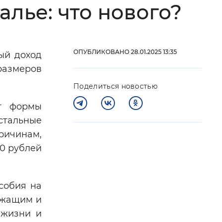
лье: что нового?
 фон
ОПУБЛИКОВАНО 28.01.2025 13:35
ый доход
размеров
Поделиться новостью
от формы
остальные
ричинам,
0 рублей
Закрыть
собия на
ужащим и
 жизни и