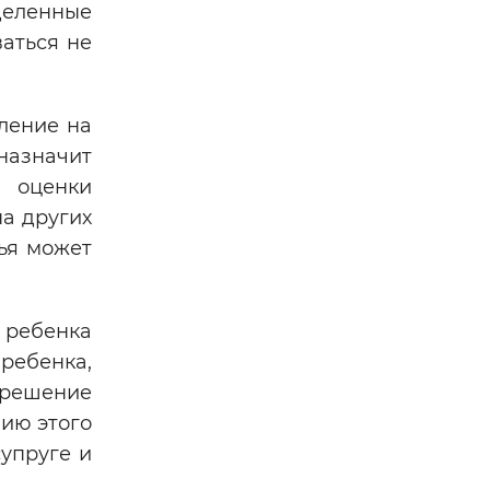
ыделенные
аться не
вление на
назначит
 оценки
на других
ья может
 ребенка
ребенка,
 решение
нию этого
упруге и