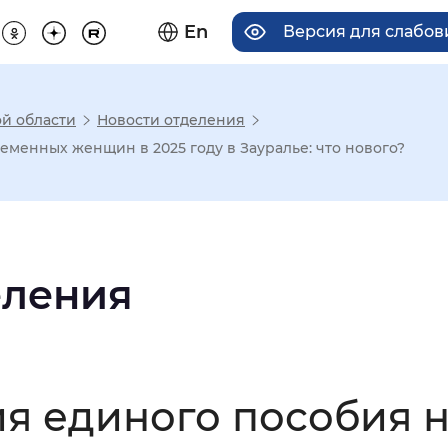
En
Версия для слабо
й области
Новости отделения
има отображения
еменных женщин в 2025 году в Зауралье: что нового?
Увеличенный
Крупный
еления
асечками
мальный
Увеличенный
Большо
я единого пособия н