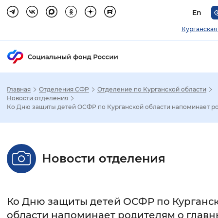
En
Курганская
Главная
Отделения СФР
Отделение по Курганской области
Зак
Новости отделения
Ко Дню защиты детей ОСФР по Курганской области напоминает ро.
Настройка режима отображения
Размер шрифта
Новости отделения
Стандартный
Увеличенный
Крупны
Шрифт
Ко Дню защиты детей ОСФР по Курганс
Без засечек
С засечками
области напоминает родителям о главн