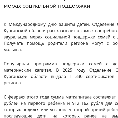
мерах социальной поддержки
Интервал между буквами
Нормальный
Увеличенный
Большо
К Международному дню зашиты детей, Отделение
Курганской области рассказывает о самых востребов
Цвет сайта
зауральцев мерах социальной поддержки семей с 
Получать помощь родители региона могут с ро
Монохромный
Инверсивный монохромны
малыша.
Синий фон
Популярная программа поддержки семей с де
материнский капитал. В 2025 году Отделение 
Изображения
Курганской области выдало 1 330 сертификатов
Включены
Выключены
региона.
Звуковой ассистент
С февраля этого года сумма маткапитала составляет 
рублей на первого ребенка и 912 162 рубля для с
Воспроизвести
Остановить
Повтори
которых родился или усыновлен второй, третий ребе
последующие дети, на которых ранее не выд