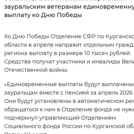
зауральским ветеранам единовременн
Интервал между буквами
выплату ко Дню Победы
Нормальный
Увеличенный
Большо
Ко Дню Победы Отделение СФР по Курганск
Цвет сайта
области в апреле направит отдельным граж
Монохромный
Инверсивный монохромны
региона выплату в размере 10 тысяч рублей.
Средства получат участники и инвалиды Вел
Синий фон
Отечественной войны.
Изображения
«Единовременные выплаты будут выплачены
Включены
Выключены
зауральцам вместе с пенсией за апрель 2026 
Они будут установлены в автоматическом ре
Звуковой ассистент
обращаться к нам в Отделение фонда не нуж
подчеркнул управляющий Отделением
Воспроизвести
Остановить
Повтори
Социального фонда России по Курганской об