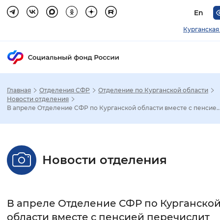
En
Курганская
Главная
Отделения СФР
Отделение по Курганской области
Зак
Новости отделения
В апреле Отделение СФР по Курганской области вместе с пенсие..
Настройка режима отображения
Размер шрифта
Новости отделения
Стандартный
Увеличенный
Крупны
Шрифт
В апреле Отделение СФР по Курганско
Без засечек
С засечками
области вместе с пенсией перечислит