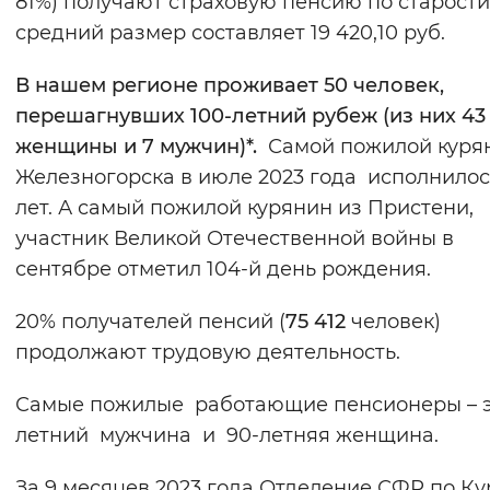
81%) получают страховую пенсию по старости
Вернуть стандартные настройки
средний размер составляет 19 420,10 руб.
В нашем регионе проживает 50 человек,
перешагнувших 100-летний рубеж (из них 43
женщины и 7 мужчин)*.
Самой пожилой курян
Железногорска в июле 2023 года исполнилос
лет. А самый пожилой курянин из Пристени,
участник Великой Отечественной войны в
сентябре отметил 104-й день рождения.
20% получателей пенсий (
75 412
человек)
продолжают трудовую деятельность.
Самые пожилые работающие пенсионеры – э
летний мужчина и 90-летняя женщина.
За 9 месяцев 2023 года Отделение СФР по Ку