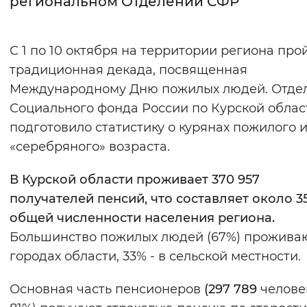
региональном Отделении СФР
Интервал между буквами
С 1 по 10 октября на территории региона про
Нормальный
Увеличенный
Большо
традиционная декада, посвященная
Международному Дню пожилых людей. Отде
Цвет сайта
Социального фонда России по Курской облас
Монохромный
Инверсивный монохромны
подготовило статистику о курянах пожилого 
Синий фон
«серебряного» возраста.
В Курской области проживает 370 957
Изображения
получателей пенсий, что составляет около 3
Включены
Выключены
общей численности населения региона.
Большинство пожилых людей (67%) прожива
Звуковой ассистент
городах области, 33% - в сельской местности.
Воспроизвести
Остановить
Повтори
Основная часть пенсионеров
(297 789
челове