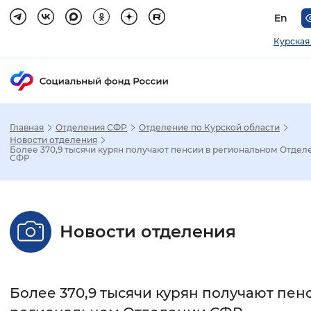
En
Курская
Главная
Отделения СФР
Отделение по Курской области
Зак
Новости отделения
Более 370,9 тысячи курян получают пенсии в региональном Отдел
СФР
Настройка режима отображения
Размер шрифта
Новости отделения
Стандартный
Увеличенный
Крупны
Шрифт
Более 370,9 тысячи курян получают пен
Без засечек
С засечками