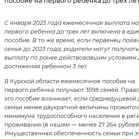
пособие на первого ребенка до трех ле
Интервал между буквами
С января 2023 года ежемесячная выплата на
Нормальный
Увеличенный
Большо
первого ребенка до трех лет включена в еди
пособие. В то же время, если первенец появ
Цвет сайта
семье до 2023 года, родители могут получать
Монохромный
Инверсивный монохромны
выплату по ранее действовавшим условиям 
Синий фон
достижения ребенком 3 лет.
В Курской области ежемесячное пособие на
Изображения
первого ребенка получают 3598 семей. Право
Включены
Выключены
это пособие возникает, если среднедушевой 
семьи менее двукратной величины прожиточ
Звуковой ассистент
минимума трудоспособного населения в рег
Воспроизвести
Остановить
Повтори
проживания (в нашем — менее 27 264 рублей
Имущественная обеспеченность семьи при э