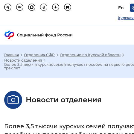
En
Курская
Главная
Отделения СФР
Отделение по Курской области
Зак
Новости отделения
Более 3,5 тысячи курских семей получают пособие на первого реб
трех лет
Настройка режима отображения
Размер шрифта
Новости отделения
Стандартный
Увеличенный
Крупны
Шрифт
Более 3,5 тысячи курских семей получа
Без засечек
С засечками