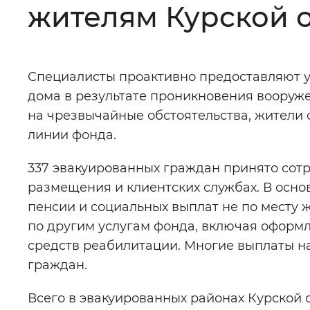
жителям Курской 
Цвет сайта
:
Монохромный
Специалисты проактивно предоставляют 
Изображения
:
Включены
дома в результате проникновения вооруж
на чрезвычайные обстоятельства, жители
Звуковой ассистент
:
Воспроизв
линии фонда.
337 эвакуированных граждан принято сот
размещения и клиентских службах. В осн
пенсии и социальных выплат не по месту
Вернуть стандартные настройки
по другим услугам фонда, включая оформл
средств реабилитации. Многие выплаты н
граждан.
Всего в эвакуированных районах Курской 