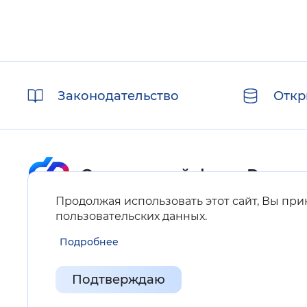
Полезные
Законодательство
Откр
ссылки
Продолжая использовать этот сайт, Вы пр
Карта сайта
пользовательских данных
.
Подробнее
Нашли ошибку на сайте?
Выделите фрагмент текста и нажмите Ctrl+ENTER.
Подтверждаю