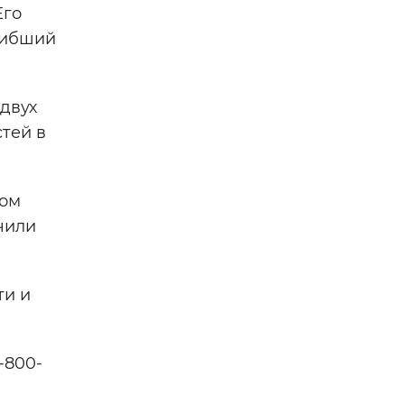
Его
гибший
двух
тей в
ном
чили
ти и
-800-