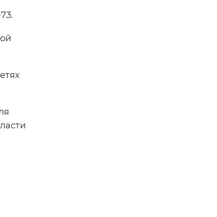
73.
кой
етях
ля
бласти