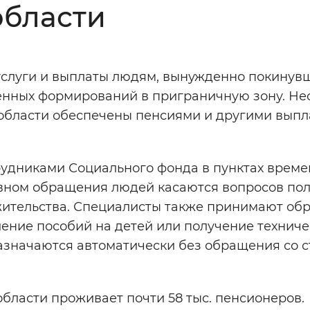
области
Инверсивный монохромный
Синий
услуги и выплаты людям, вынужденно покинув
Выключены
енных формирований в приграничную зону. Не
 области обеспечены пенсиями и другими выпл
ести
Остановить
Повторить
рудниками Социального фонда в пунктах време
овном обращения людей касаются вопросов по
 жительства. Специалисты также принимают о
ение пособий на детей или получение техниче
азначаются автоматически без обращения со 
области проживает почти 58 тыс. пенсионеров.