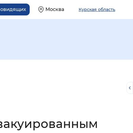
бовидящих
Москва
Курская область
й
эвакуированным