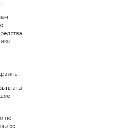
.
вам
 о
средства
ники
краины.
 Выплаты
ящее
ю по
язи со