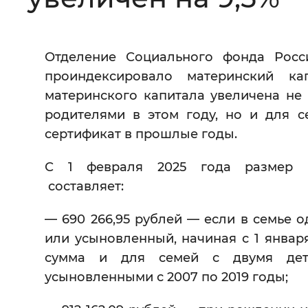
Цвет сайта
:
Монохромный
Отделение Социального фонда Росс
проиндексировало материнский ка
Изображения
:
Включены
материнского капитала увеличена не т
родителями в этом году, но и для с
Звуковой ассистент
:
Воспроизв
сертификат в прошлые годы.
С 1 февраля 2025 года размер м
составляет:
Вернуть стандартные настройки
— 690 266,95 рублей — если в семье 
или усыновленный, начиная с 1 января
сумма и для семей с двумя дет
усыновленными с 2007 по 2019 годы;