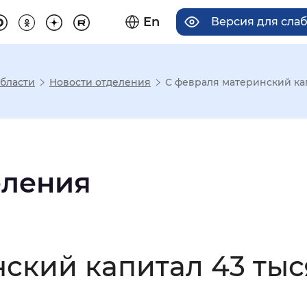
En
Версия для сла
области
Новости отделения
С февраля материнский кап
има отображения
Увеличенный
Крупный
еления
асечками
ский капитал 43 тыс
мальный
Увеличенный
Большо