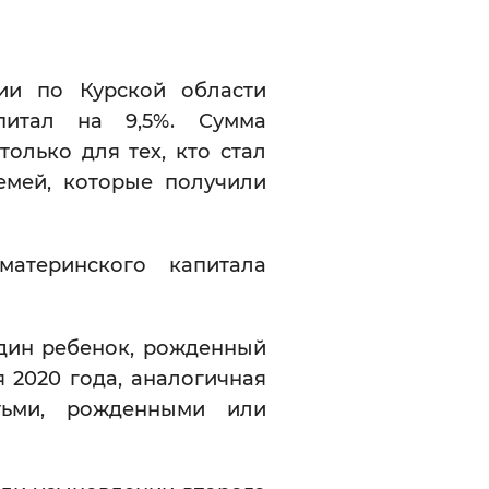
Инверсивный монохромный
Синий
ии по Курской области
питал на 9,5%. Сумма
Выключены
олько для тех, кто стал
емей, которые получили
ести
Остановить
Повторить
атеринского капитала
один ребенок, рожденный
 2020 года, аналогичная
ьми, рожденными или