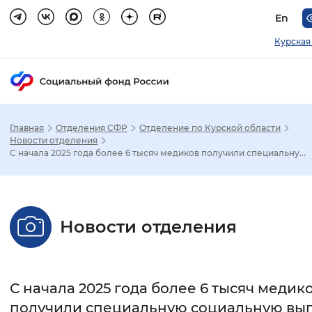
En
Курская
Главная
Отделения СФР
Отделение по Курской области
Зак
Новости отделения
С начала 2025 года более 6 тысяч медиков получили специальну...
Настройка режима отображения
Размер шрифта
Новости отделения
Стандартный
Увеличенный
Крупны
Шрифт
С начала 2025 года более 6 тысяч медик
Без засечек
С засечками
получили специальную социальную вы