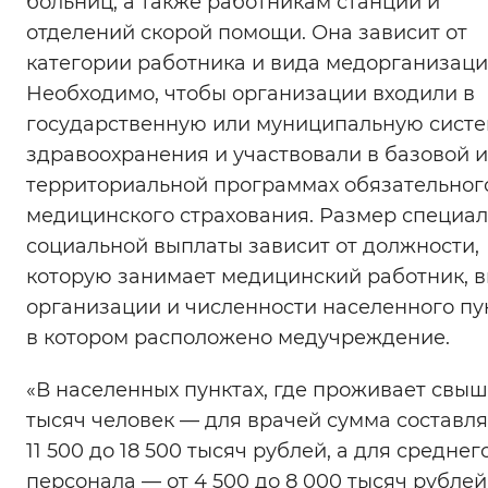
больниц, а также работникам станций и
Вернуть стандартные настройки
отделений скорой помощи. Она зависит от
категории работника и вида медорганизаци
Необходимо, чтобы организации входили в
государственную или муниципальную сист
здравоохранения и участвовали в базовой 
территориальной программах обязательног
медицинского страхования. Размер специа
социальной выплаты зависит от должности,
которую занимает медицинский работник, 
организации и численности населенного пу
в котором расположено медучреждение.
«В населенных пунктах, где проживает свыш
тысяч человек — для врачей сумма составля
11 500 до 18 500 тысяч рублей, а для среднег
персонала — от 4 500 до 8 000 тысяч рублей