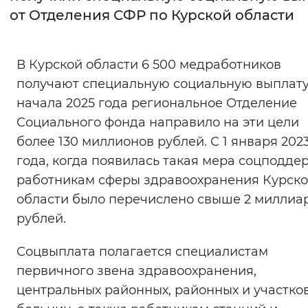
от Отделения СФР по Курской области
Интервал между буквами
Нормальный
Увеличенный
Большо
В Курской области 6 500 медработников
получают специальную социальную выплату
Цвет сайта
начала 2025 года региональное Отделение
Монохромный
Инверсивный монохромны
Социального фонда направило на эти цели
более 130 миллионов рублей. С 1 января 202
Синий фон
года, когда появилась такая мера соцподде
работникам сферы здравоохранения Курск
Изображения
области было перечислено свыше 2 миллиа
Включены
Выключены
рублей.
Звуковой ассистент
Соцвыплата полагается специалистам
первичного звена здравоохранения,
Воспроизвести
Остановить
Повтори
центральных районных, районных и участко