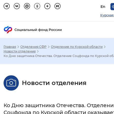
En
Курская
Главная
Отделения СФР
Отделение по Курской области
Зак
Новости отделения
Ко Дню защитника Отечества. Отделение Соцфонда по Курской об..
Настройка режима отображения
Размер шрифта
Новости отделения
Стандартный
Увеличенный
Крупны
Шрифт
Ко Дню защитника Отечества. Отделени
Без засечек
С засечками
Соцфонда по Курской области оказывае