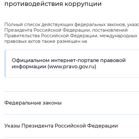
противодействия коррупции
Интервал между буквами
Нормальный
Увеличенный
Большо
Полный список действующих федеральных законов, указ
Президента Российской Федерации, постановлений
Правительства Российской Федерации, международных
Цвет сайта
правовых актов также размещен на
Монохромный
Инверсивный монохромны
Официальном интернет-портале правовой
Синий фон
информации (www.pravo.gov.ru)
Изображения
Включены
Выключены
Федеральные законы
Звуковой ассистент
Воспроизвести
Остановить
Повтори
Указы Президента Российской Федерации