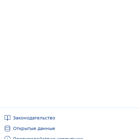
Полезные
Законодательство
ссылки
Открытые данные
Противодействие коррупции