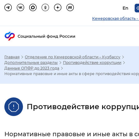
En
Кемеровская область -
Главная
Отделение по Кемеровской области – Кузбассу
Зак
Дополнительные разделы
Противодействие коррупции
Данные ОПФР до 2023 года
Нормативные правовые и иные акты в сфере противодействия ко
Настройка режима отображения
Размер шрифта
Противодействие коррупц
Стандартный
Увеличенный
Крупны
Шрифт
Нормативные правовые и иные акты в 
Без засечек
С засечками