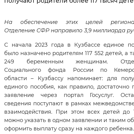
получают родители более 117 тысяч дет
Интервал между буквами
На обеспечение этих целей региона
Нормальный
Увеличенный
Большо
Отделение СФР направило 3,9 миллиарда ру
Цвет сайта
С начала 2023 года в Кузбассе единое п
Монохромный
Инверсивный монохромны
было назначено родителям 117 552 детей, а т
249 беременным женщинам. Отде
Синий фон
Социального фонда России по Кемеро
области – Кузбассу напоминает: для пол
Изображения
единого пособия, как правило, достаточно 
Включены
Выключены
заявление через портал Госуслуг. Оста
сведения поступают в рамках межведомств
Звуковой ассистент
взаимодействия. При этом всех детей до 
Воспроизвести
Остановить
Повтори
можно указать в одном заявлении и таким о
оформить выплату сразу на каждого ребенка.