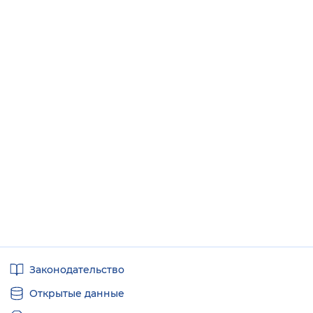
Полезные
Законодательство
ссылки
Открытые данные