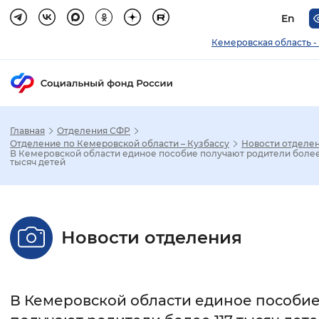
En
Кемеровская область -
Главная
Отделения СФР
Зак
Отделение по Кемеровской области – Кузбассу
Новости отделе
В Кемеровской области единое пособие получают родители более 
тысяч детей
Настройка режима отображения
Размер шрифта
Новости отделения
Стандартный
Увеличенный
Крупны
Шрифт
В Кемеровской области единое пособи
Без засечек
С засечками