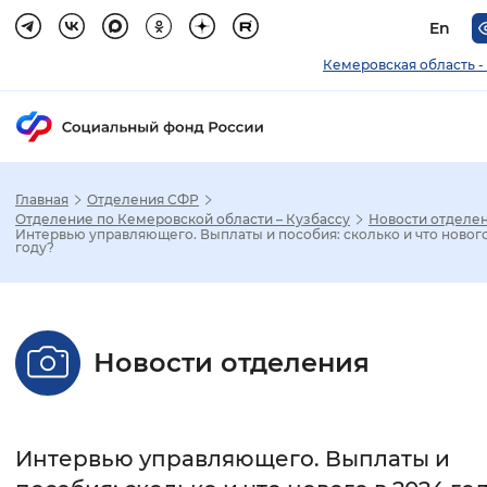
En
Кемеровская область -
Главная
Отделения СФР
Зак
Отделение по Кемеровской области – Кузбассу
Новости отделе
Интервью управляющего. Выплаты и пособия: сколько и что нового
году?
Настройка режима отображения
Размер шрифта
Новости отделения
Стандартный
Увеличенный
Крупны
Шрифт
Интервью управляющего. Выплаты и
Без засечек
С засечками