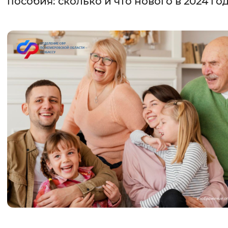
пособия: сколько и что нового в 2024 го
Интервал между буквами
Нормальный
Увеличенный
Большо
Цвет сайта
Монохромный
Инверсивный монохромны
Синий фон
Изображения
Включены
Выключены
Звуковой ассистент
Воспроизвести
Остановить
Повтори