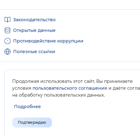
Полезные
Законодательство
ссылки
Открытые данные
Противодействие коррупции
Полезные ссылки
Продолжая использовать этот сайт, Вы принимаете
Карта сайта
условия
пользовательского соглашения
и даёте согл
.
на обработку пользовательских данных
Подробнее
Подтверждаю
© Социальный фонд России, 2008-2026