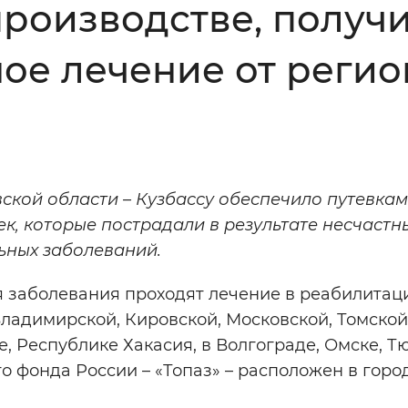
роизводстве, получи
Инверсивный монохромный
Синий
ое лечение от реги
Выключены
ести
Остановить
Повторить
ской области – Кузбассу обеспечило путевкам
к, которые пострадали в результате несчастн
ьных заболеваний.
я заболевания проходят лечение в реабилита
Владимирской, Кировской, Московской, Томской
, Республике Хакасия, в Волгограде, Омске, Т
 фонда России – «Топаз» – расположен в горо