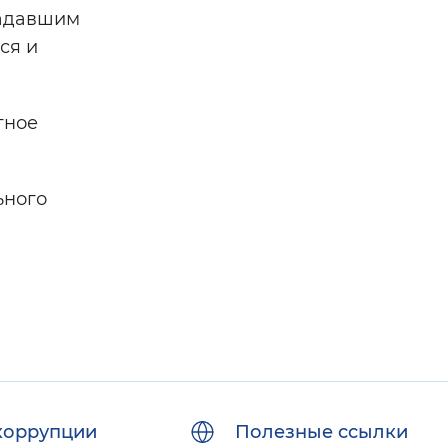
радавшим
ся и
тное
ьного
коррупции
Полезные ссылки