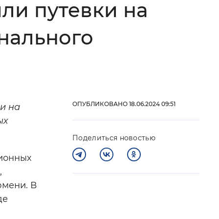
ли путевки на
 фон
онального
ОПУБЛИКОВАНО 18.06.2024 09:51
и на
ых
Поделиться новостью
ционных
Закрыть
,
юмени. В
де