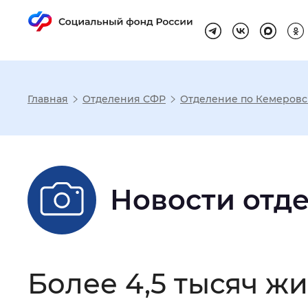
Главная
Отделения СФР
Отделение по Кемеровск
Настройка реж
Размер шрифта
:
Стандартный
Новости отд
Шрифт
:
Без засечек
С з
Более 4,5 тысяч ж
Интервал между буквами
:
Нор