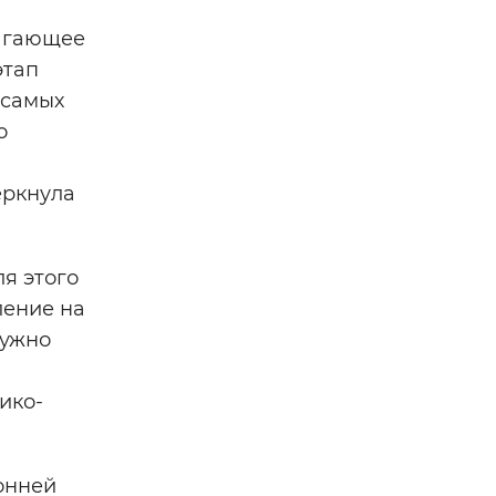
лагающее
этап
 самых
о
еркнула
я этого
ление на
нужно
ико-
онней