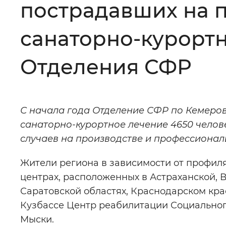
пострадавших на п
Цвет сайта
:
Монохромный
санаторно-курортн
Отделения СФР
Изображения
:
Включены
Звуковой ассистент
:
Воспроизв
С начала года Отделение СФР по Кемеров
санаторно-курортное лечение 4650 челове
случаев на производстве и профессионал
Жители региона в зависимости от профил
Вернуть стандартные настройки
центрах, расположенных в Астраханской, 
Саратовской областях, Краснодарском крае
Кузбассе Центр реабилитации Социального
Мыски.