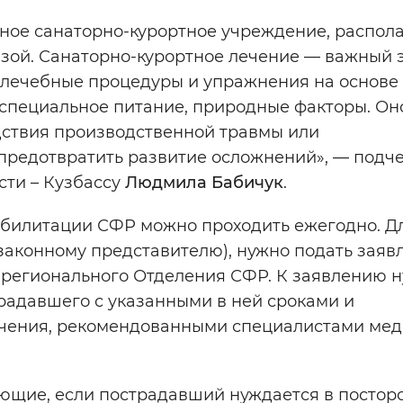
ное санаторно-курортное учреждение, распо
зой. Санаторно-курортное лечение — важный 
о лечебные процедуры и упражнения на основе
специальное питание, природные факторы. Он
дствия производственной травмы или
 предотвратить развитие осложнений», — подч
ти – Кузбассу
Людмила Бабичук
.
абилитации СФР можно проходить ежегодно. Дл
законному представителю), нужно подать заяв
е регионального Отделения СФР. К заявлению 
адавшего с указанными в ней сроками и
ечения, рекомендованными специалистами мед
ющие, если пострадавший нуждается в постор