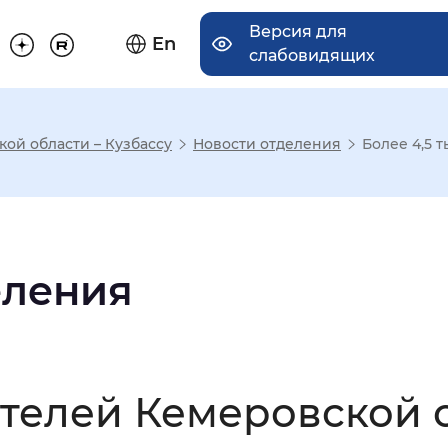
Версия для
En
слабовидящих
ой области – Кузбассу
Новости отделения
Более 4,5 т
има отображения
Увеличенный
Крупный
еления
асечками
ителей Кемеровской о
мальный
Увеличенный
Большо