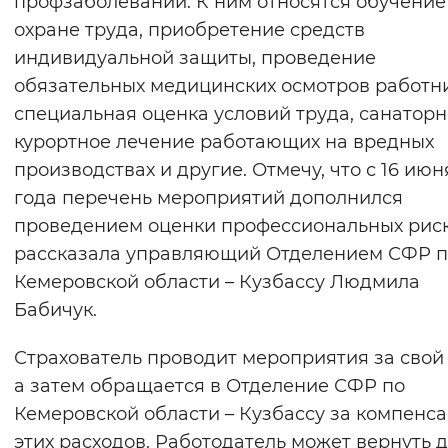
профзаболеваний. К ним относятся обучение
Вернуть стандартные настройки
охране труда, приобретение средств
индивидуальной защиты, проведение
обязательных медицинских осмотров работни
специальная оценка условий труда, санаторн
курортное лечение работающих на вредных
производствах и другие. Отмечу, что с 16 июн
года перечень мероприятий дополнился
проведением оценки профессиональных риск
рассказала управляющий Отделением СФР п
Кемеровской области – Кузбассу Людмила
Бабичук.
Страхователь проводит мероприятия за свой 
а затем обращается в Отделение СФР по
Кемеровской области – Кузбассу за компенс
этих расходов. Работодатель может вернуть 