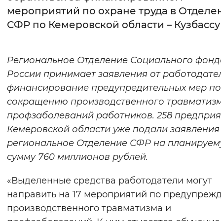
мероприятий по охране труда в Отделе
Интервал между буквами
СФР по Кемеровской области – Кузбассу
Нормальный
Увеличенный
Большо
Региональное Отделение Социального фонд
Цвет сайта
России принимает заявления от работодате
Монохромный
Инверсивный монохромны
финансирование предупредительных мер по
сокращению производственного травматизм
Синий фон
профзаболеваний работников. 258 предпри
Кемеровской области уже подали заявления
Изображения
региональное Отделение СФР на планируе
Включены
Выключены
сумму 760 миллионов рублей.
Звуковой ассистент
«Выделенные средства работодатели могут
направить на 17 мероприятий по предупреж
Воспроизвести
Остановить
Повтори
производственного травматизма и