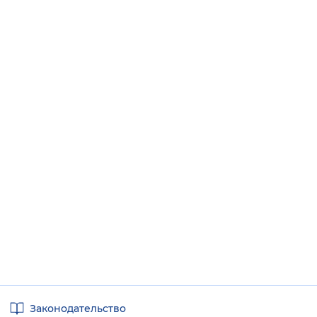
Полезные
Законодательство
ссылки