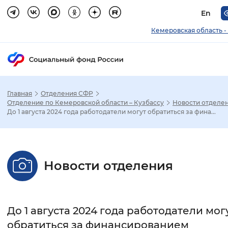
En
Кемеровская область -
Главная
Отделения СФР
Зак
Отделение по Кемеровской области – Кузбассу
Новости отделе
До 1 августа 2024 года работодатели могут обратиться за фина...
Настройка режима отображения
Размер шрифта
Новости отделения
Стандартный
Увеличенный
Крупны
Шрифт
До 1 августа 2024 года работодатели мог
Без засечек
С засечками
обратиться за финансированием