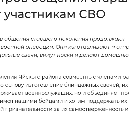
т участникам СВО
Инверсивный монохромный
Синий
ров общения старшего поколения продолжают
Выключены
 военной операции. Они изготавливают и отп
ндажные свечи, вяжут носки и делают домашн
ести
Остановить
Повторить
ления Яйского района совместно с членами р
ю основу изготовление блиндажных свечей, их
держивает военнослужащих, но и объединяет п
димся нашими бойцами и хотим поддержать их 
ей признательности за их самоотверженность и