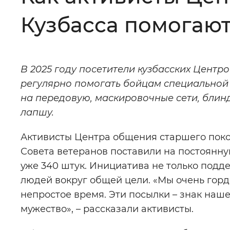
Кузбасса помогаю
Цвет сайта
:
Монохромный
В 2025 году посетители кузбасских Цент
Изображения
:
Включены
регулярно помогать бойцам специальной
на передовую, маскировочные сети, бли
Звуковой ассистент
:
Воспроизв
лапшу.
Активисты Центра общения старшего поко
Совета ветеранов поставили на постоянну
уже 340 штук. Инициатива не только под
Вернуть стандартные настройки
людей вокруг общей цели. «Мы очень гор
непростое время. Эти посылки – знак наш
мужество», – рассказали активисты.