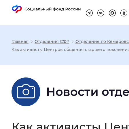
Главная
Отделения СФР
Отделение по Кемеровск
Настройка реж
Как активисты Центров общения старшего поколения
Размер шрифта
:
Стандартный
Новости отд
Шрифт
:
Без засечек
С з
Интервал между буквами
:
Нор
Как активисты Це