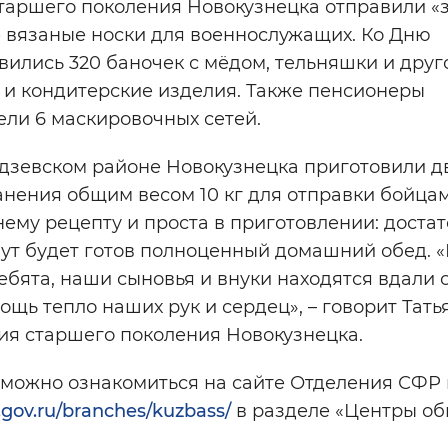
таршего поколения Новокузнецка отправили «
е вязаные носки для военнослужащих. Ко Дню
ились 320 баночек с мёдом, тельняшки и друг
й и кондитерские изделия. Также пенсионеры
ели 6 маскировочных сетей.
дзевском районе Новокузнецка приготовили д
нения общим весом 10 кг для отправки бойца
му рецепту и проста в приготовлении: доста
инут будет готов полноценный домашний обед. 
ебята, наши сыновья и внуки находятся вдали о
щь тепло наших рук и сердец», – говорит Тать
ия старшего поколения Новокузнецка.
 можно ознакомиться на сайте Отделения СФР 
fr.gov.ru/branches/kuzbass/
в разделе «Центры о