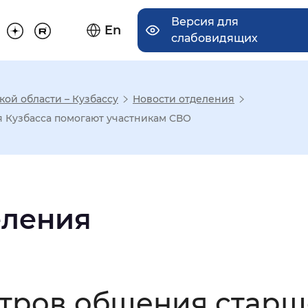
Версия для
En
слабовидящих
ой области – Кузбассу
Новости отделения
има отображения
 Кузбасса помогают участникам СВО
Увеличенный
Крупный
еления
асечками
мальный
Увеличенный
Большо
нтров общения старш