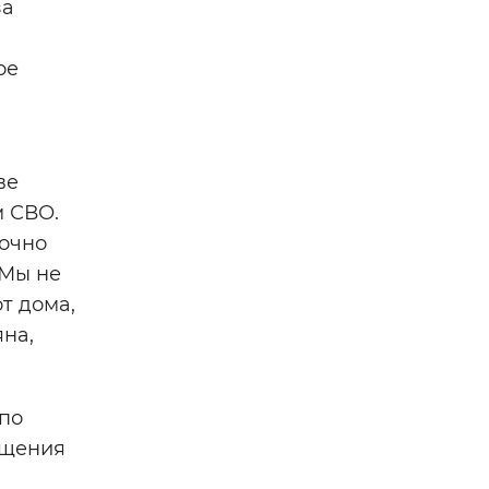
за
ое
ве
м СВО.
точно
«Мы не
т дома,
яна,
по
бщения