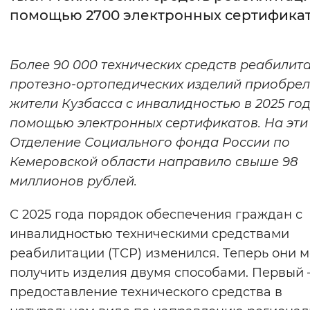
помощью 2700 электронных сертифика
Интервал между буквами
Нормальный
Увеличенный
Большо
Более 90 000 технических средств реабилит
протезно-ортопедических изделий приобре
Цвет сайта
жители Кузбасса с инвалидностью в 2025 год
Монохромный
Инверсивный монохромны
помощью электронных сертификатов. На эти
Отделение Социального фонда России по
Синий фон
Кемеровской области направило свыше 98
миллионов рублей.
Изображения
Включены
Выключены
С 2025 года порядок обеспечения граждан с
инвалидностью техническими средствами
Звуковой ассистент
реабилитации (ТСР) изменился. Теперь они м
получить изделия двумя способами. Первый 
Воспроизвести
Остановить
Повтори
предоставление технического средства в