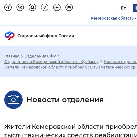
En
Кемеровская область -
Главная
Отделения СФР
Зак
Отделение по Кемеровской области – Кузбассу
Новости отделе
Жители Кемеровской области приобрели 90 тысяч технических ср..
Настройка режима отображения
Размер шрифта
Новости отделения
Стандартный
Увеличенный
Крупны
Шрифт
Жители Кемеровской области приобрел
Без засечек
С засечками
тысяч технических средств реабилитаци