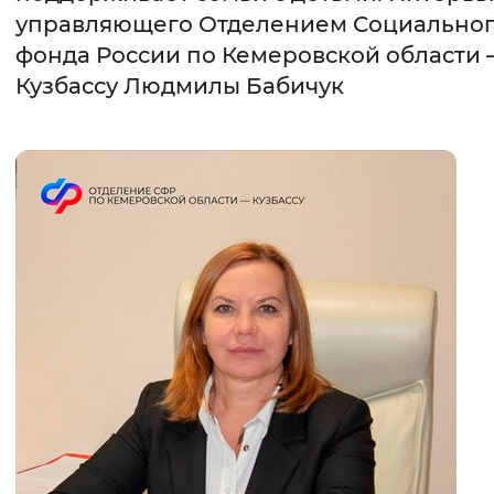
управляющего Отделением Социально
Интервал между буквами
фонда России по Кемеровской области 
Кузбассу Людмилы Бабичук
Нормальный
Увеличенный
Большо
Цвет сайта
Монохромный
Инверсивный монохромны
Синий фон
Изображения
Включены
Выключены
Звуковой ассистент
Воспроизвести
Остановить
Повтори