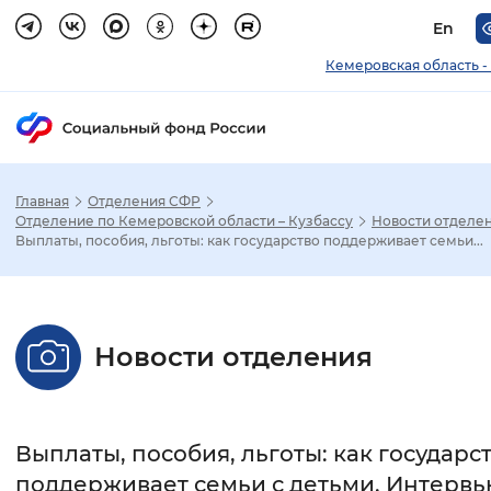
En
Кемеровская область -
Главная
Отделения СФР
Зак
Отделение по Кемеровской области – Кузбассу
Новости отделе
Выплаты, пособия, льготы: как государство поддерживает семьи...
Настройка режима отображения
Размер шрифта
Новости отделения
Стандартный
Увеличенный
Крупны
Шрифт
Выплаты, пособия, льготы: как государс
Без засечек
С засечками
поддерживает семьи с детьми. Интерв