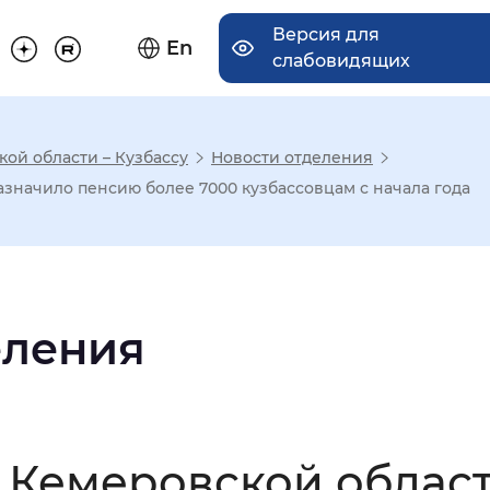
Версия для
En
слабовидящих
ой области – Кузбассу
Новости отделения
има отображения
значило пенсию более 7000 кузбассовцам с начала года
Увеличенный
Крупный
еления
асечками
мальный
Увеличенный
Большо
 Кемеровской облас