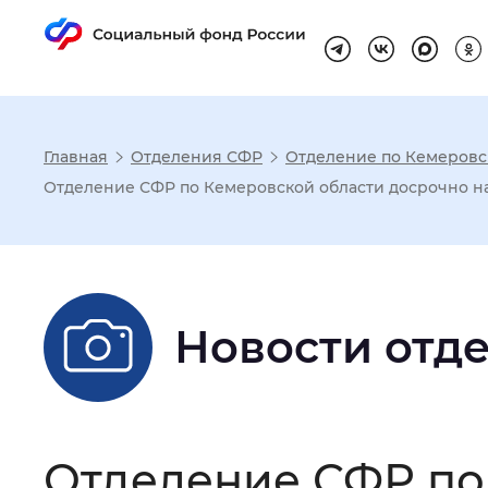
Главная
Отделения СФР
Отделение по Кемеровск
Настройка реж
Отделение СФР по Кемеровской области досрочно на
Размер шрифта
:
Стандартный
Новости отд
Шрифт
:
Без засечек
С з
Интервал между буквами
:
Нор
Отделение СФР по