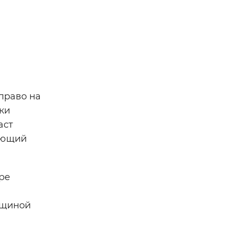
право на
ки
аст
ляющий
ре
нщиной