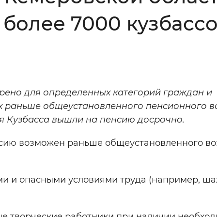
более 7000 кузбассо
Инверсивный монохромный
Синий
Выключены
рено для определенных категорий граждан и
ести
Остановить
Повторить
х раньше общеустановленного пенсионного в
ля Кузбасса вышли на пенсию досрочно
.
енсию возможен раньше общеустановленного во
ыми и опасными условиями труда (например, ша
ые творческие работники при наличии необхо