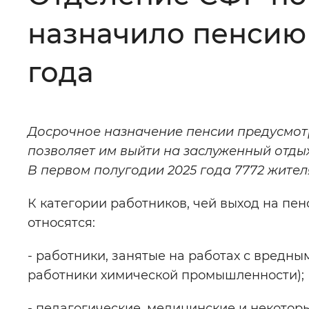
назначило пенсию 
Цвет сайта
:
Монохромный
года
Изображения
:
Включены
Досрочное назначение пенсии предусмот
Звуковой ассистент
:
Воспроизв
позволяет им выйти на заслуженный отды
В первом полугодии 2025 года 7772 жите
К категории работников, чей выход на п
относятся:
Вернуть стандартные настройки
- работники, занятые на работах с вредн
работники химической промышленности);
- педагогические, медицинские и некотор