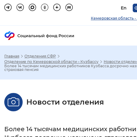
En
Кемеровская область -
Главная
Отделения СФР
Зак
Отделение по Кемеровской области – Кузбассу
Новости отделе
Более 14 тысячам медицинских работников Кузбасса досрочно на
страховая пенсия
Настройка режима отображения
Размер шрифта
Новости отделения
Стандартный
Увеличенный
Крупны
Шрифт
Более 14 тысячам медицинских работни
Без засечек
С засечками