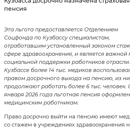
Кузбасса досрочно назначена страховая
пенсия
Интервал между буквами
Нормальный
Увеличенный
Большо
Эта льгота предоставляется Отделением
Соцфонда по Кузбассу специалистам,
Цвет сайта
отработавшим установленный законом стаж
Монохромный
Инверсивный монохромны
сфере здравоохранения, и является важной
Синий фон
социальной поддержки работников отрасли.
Кузбассе более 14 тыс. медиков воспользова
Изображения
правом досрочного выхода на пенсию, из ни
продолжают работать более 6 тыс. человек. 
Включены
Выключены
января 2026 года льготная пенсия оформлен
медицинским работникам.
Звуковой ассистент
Воспроизвести
Остановить
Повтори
Право досрочно выйти на пенсию имеют ме
со стажем в учреждениях здравоохранения н