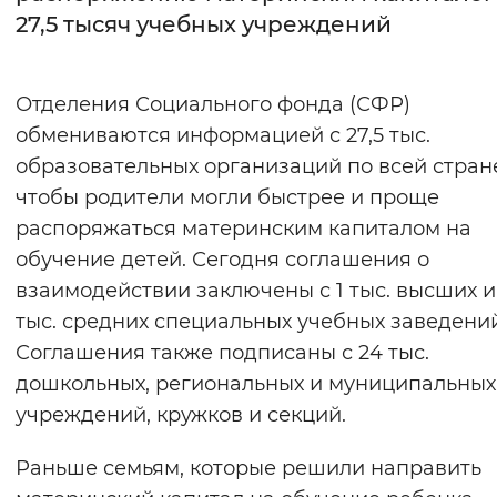
27,5 тысяч учебных учреждений
Интервал между буквами
Нормальный
Увеличенный
Большо
Отделения Социального фонда (СФР)
обмениваются информацией с 27,5 тыс.
Цвет сайта
образовательных организаций по всей стран
Монохромный
Инверсивный монохромны
чтобы родители могли быстрее и проще
распоряжаться материнским капиталом на
Синий фон
обучение детей. Сегодня соглашения о
взаимодействии заключены с 1 тыс. высших и 
Изображения
тыс. средних специальных учебных заведений
Включены
Выключены
Соглашения также подписаны с 24 тыс.
дошкольных, региональных и муниципальных
Звуковой ассистент
учреждений, кружков и секций.
Воспроизвести
Остановить
Повтори
Раньше семьям, которые решили направить