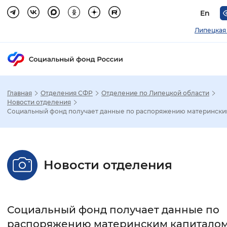
En
Липецкая
Главная
Отделения СФР
Отделение по Липецкой области
Зак
Новости отделения
Социальный фонд получает данные по распоряжению материнским 
Настройка режима отображения
Размер шрифта
Новости отделения
Стандартный
Увеличенный
Крупны
Шрифт
Социальный фонд получает данные по
Без засечек
С засечками
распоряжению материнским капиталом