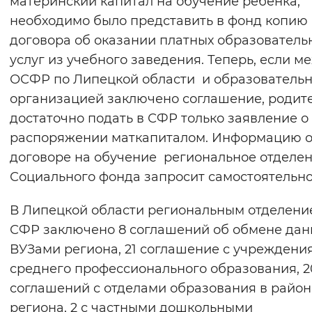
материнский капитал на обучение ребенка,
Вернуть стандартные настройки
необходимо было представить в фонд копию
договора об оказании платных образователь
услуг из учебного заведения. Теперь, если м
ОСФР по Липецкой области и образователь
организацией заключено соглашение, родит
достаточно подать в СФР только заявление о
распоряжении маткапиталом. Информацию 
договоре на обучение региональное отделе
Социального фонда запросит самостоятельно
В Липецкой области региональным отделени
СФР заключено 8 соглашений об обмене дан
ВУЗами региона, 21 соглашение с учреждени
среднего профессионального образования, 
соглашений с отделами образования в район
региона, 2 с частными дошкольными