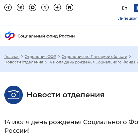
En
Липецкая
Главная
Отделения СФР
Отделение по Липецкой области
Зак
Новости отделения
14 июля день рожденья Социального Фонда 
Настройка режима отображения
Новости отделения
Размер шрифта
Стандартный
Увеличенный
Крупны
14 июля день рожденья Социального Ф
Шрифт
России!
Без засечек
С засечками