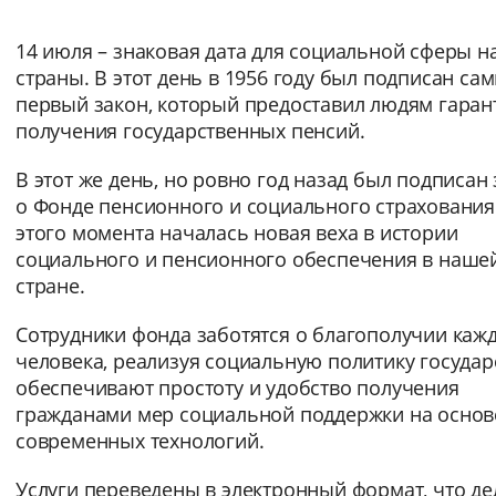
Интервал между буквами
14 июля – знаковая дата для социальной сферы 
страны. В этот день в 1956 году был подписан са
Нормальный
Увеличенный
Большо
первый закон, который предоставил людям гаран
получения государственных пенсий.
Цвет сайта
В этот же день, но ровно год назад был подписан
Монохромный
Инверсивный монохромны
о Фонде пенсионного и социального страхования
этого момента началась новая веха в истории
Синий фон
социального и пенсионного обеспечения в наше
стране.
Изображения
Сотрудники фонда заботятся о благополучии каж
Включены
Выключены
человека, реализуя социальную политику государ
обеспечивают простоту и удобство получения
Звуковой ассистент
гражданами мер социальной поддержки на основ
Воспроизвести
Остановить
Повтори
современных технологий.
Услуги переведены в электронный формат, что де