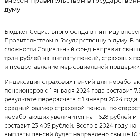
внесен Правительством в Государствен
думу
Интервал между буквами
Нормальный
Увеличенный
Большо
Бюджет Социального фонда в пятницу внесе
Правительством в Государственную думу. В 
Цвет сайта
сложности Социальный фонд направит свыше
Монохромный
Инверсивный монохромны
трлн рублей на выплату пенсий, страховых п
Синий фон
и предоставление мер социальной поддержк
Индексация страховых пенсий для неработ
Изображения
пенсионеров с 1 января 2024 года составит 7,
Включены
Выключены
результате перерасчета с 1 января 2024 года
средний размер страховой пенсии по старост
Звуковой ассистент
неработающих увеличится на 1 628 рублей и
Воспроизвести
Остановить
Повтори
составит 23 405 рублей. Всего в 2024 году на
выплаты пенсий будет направлено свыше 10 