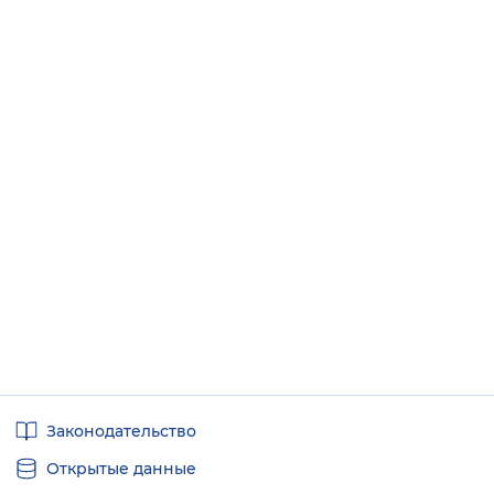
Полезные
Законодательство
ссылки
Открытые данные