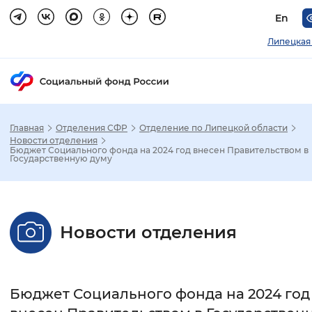
En
Липецкая
Главная
Отделения СФР
Отделение по Липецкой области
Зак
Новости отделения
Бюджет Социального фонда на 2024 год внесен Правительством в
Государственную думу
Настройка режима отображения
Размер шрифта
Новости отделения
Стандартный
Увеличенный
Крупны
Шрифт
Бюджет Социального фонда на 2024 год
Без засечек
С засечками