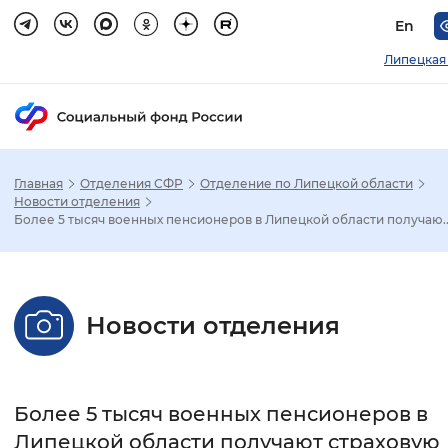
En
Липецкая
Главная
Отделения СФР
Отделение по Липецкой области
Зак
Новости отделения
Более 5 тысяч военных пенсионеров в Липецкой области получаю..
Настройка режима отображения
Размер шрифта
Новости отделения
Стандартный
Увеличенный
Крупны
Шрифт
Более 5 тысяч военных пенсионеров в
Без засечек
С засечками
Липецкой области получают страховую