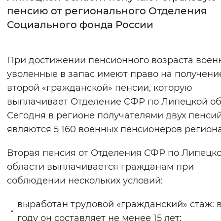
пенсию от регионального Отделения
Интервал между буквами
Социального фонда России
Нормальный
Увеличенный
Большо
При достижении пенсионного возраста воен
Цвет сайта
уволенные в запас имеют право на получени
Монохромный
Инверсивный монохромны
второй «гражданской» пенсии, которую
выплачивает Отделение СФР по Липецкой об
Синий фон
Сегодня в регионе получателями двух пенси
являются 5 160 военных пенсионеров региона
Изображения
Включены
Выключены
Вторая пенсия от Отделения СФР по Липецк
области выплачивается гражданам при
Звуковой ассистент
соблюдении нескольких условий:
Воспроизвести
Остановить
Повтори
выработан трудовой «гражданский» стаж: в
году он составляет не менее 15 лет;