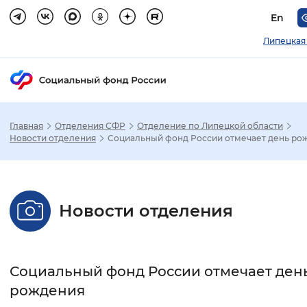
En
Липецкая
Главная
Отделения СФР
Отделение по Липецкой области
Зак
Новости отделения
Социальный фонд России отмечает день ро
Настройка режима отображения
Новости отделения
Размер шрифта
Стандартный
Увеличенный
Крупны
Социальный фонд России отмечает ден
Шрифт
рождения
Без засечек
С засечками