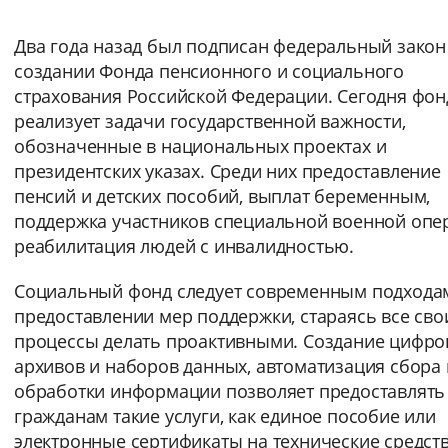
Интервал между буквами
Два года назад был подписан федеральный закон
создании Фонда пенсионного и социального
Нормальный
Увеличенный
Большо
страхования Российской Федерации. Сегодня фон
реализует задачи государственной важности,
Цвет сайта
обозначенные в национальных проектах и
президентских указах. Среди них предоставление
Монохромный
Инверсивный монохромны
пенсий и детских пособий, выплат беременным,
Синий фон
поддержка участников специальной военной опе
реабилитация людей с инвалидностью.
Изображения
Социальный фонд следует современным подхода
Включены
Выключены
предоставлении мер поддержки, стараясь все сво
процессы делать проактивными. Создание цифр
Звуковой ассистент
архивов и наборов данных, автоматизация сбора 
обработки информации позволяет предоставлять
Воспроизвести
Остановить
Повтори
гражданам такие услуги, как единое пособие или
электронные сертификаты на технические средст