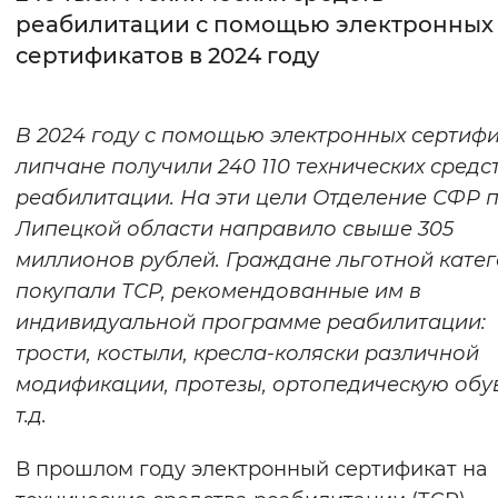
реабилитации с помощью электронных
Интервал между буквами
сертификатов в 2024 году
Нормальный
Увеличенный
Большо
В 2024 году с помощью электронных сертиф
Цвет сайта
липчане получили 240 110 технических средс
Монохромный
Инверсивный монохромны
реабилитации. На эти цели Отделение СФР 
Липецкой области направило свыше 305
Синий фон
миллионов рублей. Граждане льготной кате
покупали ТСР, рекомендованные им в
Изображения
индивидуальной программе реабилитации:
Включены
Выключены
трости, костыли, кресла-коляски различной
модификации, протезы, ортопедическую обу
Звуковой ассистент
т.д.
Воспроизвести
Остановить
Повтори
В прошлом году электронный сертификат на