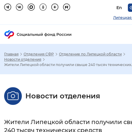
En
Липецкая
Главная
Отделения СФР
Отделение по Липецкой области
Зак
Новости отделения
Жители Липецкой области получили свыше 240 тысяч технических..
Настройка режима отображения
Размер шрифта
Новости отделения
Стандартный
Увеличенный
Крупны
Шрифт
Жители Липецкой области получили с
Без засечек
С засечками
240 тысяч технических средств