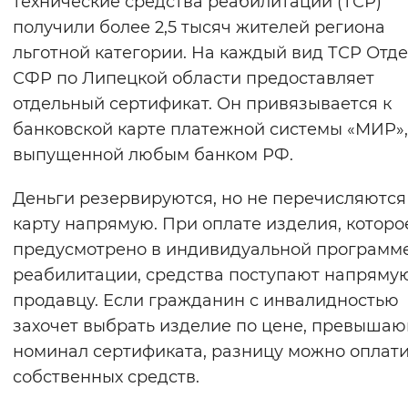
технические средства реабилитации (ТСР)
Вернуть стандартные настройки
получили более 2,5 тысяч жителей региона
льготной категории. На каждый вид ТСР Отд
СФР по Липецкой области предоставляет
отдельный сертификат. Он привязывается к
банковской карте платежной системы «МИР»,
выпущенной любым банком РФ.
Деньги резервируются, но не перечисляются
карту напрямую. При оплате изделия, которо
предусмотрено в индивидуальной программ
реабилитации, средства поступают напряму
продавцу. Если гражданин с инвалидностью
захочет выбрать изделие по цене, превыша
номинал сертификата, разницу можно оплати
собственных средств.