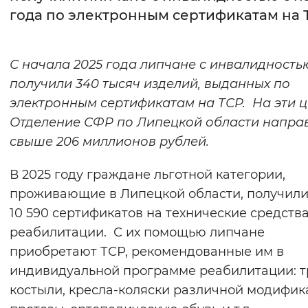
года по электронным сертификатам на 
Интервал между буквами
Нормальный
Увеличенный
Большо
С начала 2025 года липчане с инвалидность
получили 340 тысяч изделий, выданных по
Цвет сайта
электронным сертификатам на ТСР. На эти 
Монохромный
Инверсивный монохромны
Отделение СФР по Липецкой области напра
свыше 206 миллионов рублей.
Синий фон
В 2025 году граждане льготной категории,
Изображения
проживающие в Липецкой области, получил
Включены
Выключены
10 590 сертификатов на технические средств
реабилитации. С их помощью липчане
Звуковой ассистент
приобретают ТСР, рекомендованные им в
индивидуальной программе реабилитации: т
Воспроизвести
Остановить
Повтори
костыли, кресла-коляски различной модифик