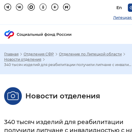
En
Липецкая
Главная
Отделения СФР
Отделение по Липецкой области
Зак
Новости отделения
340 тысяч изделий для реабилитации получили липчане с инвали...
Настройка режима отображения
Размер шрифта
Новости отделения
Стандартный
Увеличенный
Крупны
Шрифт
340 тысяч изделий для реабилитации
Без засечек
С засечками
получили липчане с инвалидностью с н