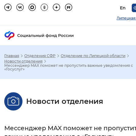
En
Липецкая
Главная
Отделения СФР
Отделение по Липецкой области
Зак
Новости отделения
Мессенджер MAX поможет не пропустить важные уведомления с
«Госуслуг»
Настройка режима отображения
Размер шрифта
Новости отделения
Стандартный
Увеличенный
Крупны
Шрифт
Мессенджер MAX поможет не пропусти
Без засечек
С засечками