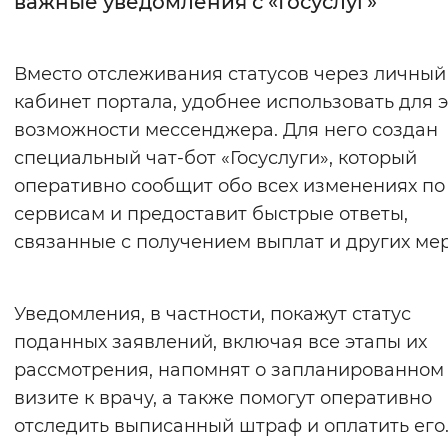
важные уведомления с «Госуслуг»
Интервал между буквами
Вместо отслеживания статусов через личный
Нормальный
Увеличенный
Большо
кабинет портала, удобнее использовать для э
возможности мессенджера. Для него создан
Цвет сайта
специальный чат-бот «Госуслуги», который
Монохромный
Инверсивный монохромны
оперативно сообщит обо всех изменениях по
Синий фон
сервисам и предоставит быстрые ответы,
связанные с получением выплат и других мер
Изображения
Включены
Выключены
Уведомления, в частности, покажут статус
поданных заявлений, включая все этапы их
Звуковой ассистент
рассмотрения, напомнят о запланированном
Воспроизвести
Остановить
Повтори
визите к врачу, а также помогут оперативно
отследить выписанный штраф и оплатить его