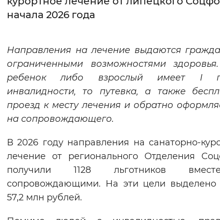
курортное лечение от липецкого Соцфо
начала 2026 года
Интервал между буквами
Нормальный
Увеличенный
Большо
Направления на лечение выдаются гражд
ограниченными возможностями здоровья.
Цвет сайта
ребенок либо взрослый имеет I г
Монохромный
Инверсивный монохромны
инвалидности, то путевка, а также бесп
Синий фон
проезд к месту лечения и обратно оформля
на сопровождающего.
Изображения
В 2026 году направления на санаторно-кур
Включены
Выключены
лечение от регионального Отделения Со
получили 1128 льготников вмес
Звуковой ассистент
сопровождающими. На эти цели выделено
Воспроизвести
Остановить
Повтори
57,2 млн рублей.