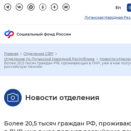
En
Луганская Народная Ре
Главная
Отделения СФР
Зак
Отделение по Луганской Народной Республике
Новости отделе
Более 20,5 тысяч граждан РФ, проживающих в ЛНР, уже в мае полу
российскую пенсию
Настройка режима отображения
Размер шрифта
Новости отделения
Стандартный
Увеличенный
Крупны
Шрифт
Более 20,5 тысяч граждан РФ, прожива
Без засечек
С засечками