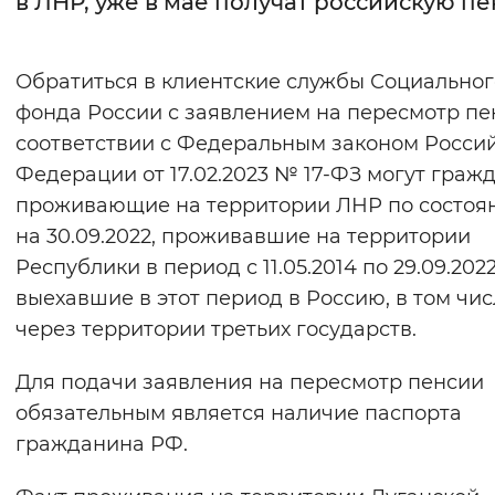
в ЛНР, уже в мае получат российскую п
Интервал между буквами
Обратиться в клиентские службы Социальног
Нормальный
Увеличенный
Большо
фонда России с заявлением на пересмотр пе
соответствии с Федеральным законом Росси
Цвет сайта
Федерации от 17.02.2023 № 17-ФЗ могут гражд
Монохромный
Инверсивный монохромны
проживающие на территории ЛНР по состоя
Синий фон
на 30.09.2022, проживавшие на территории
Республики в период с 11.05.2014 по 29.09.202
Изображения
выехавшие в этот период в Россию, в том чис
через территории третьих государств.
Включены
Выключены
Для подачи заявления на пересмотр пенсии
Звуковой ассистент
обязательным является наличие паспорта
Воспроизвести
Остановить
Повтори
гражданина РФ.