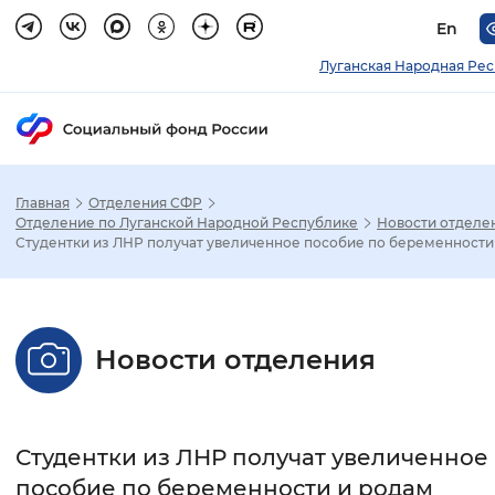
En
Луганская Народная Ре
Главная
Отделения СФР
Зак
Отделение по Луганской Народной Республике
Новости отделе
Студентки из ЛНР получат увеличенное пособие по беременности
Настройка режима отображения
Размер шрифта
Новости отделения
Стандартный
Увеличенный
Крупны
Шрифт
Студентки из ЛНР получат увеличенное
Без засечек
С засечками
пособие по беременности и родам