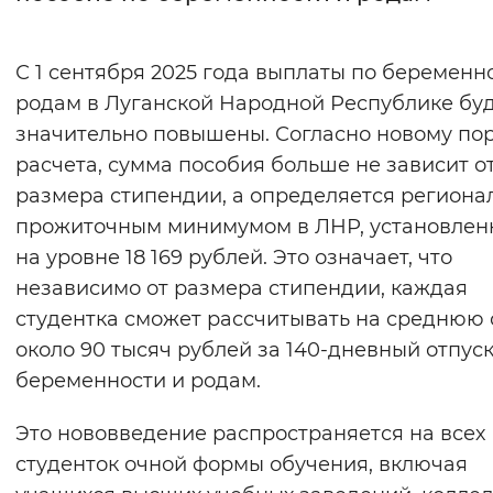
Интервал между буквами
С 1 сентября 2025 года выплаты по беременн
Нормальный
Увеличенный
Большо
родам в Луганской Народной Республике бу
значительно повышены. Согласно новому по
Цвет сайта
расчета, сумма пособия больше не зависит о
Монохромный
Инверсивный монохромны
размера стипендии, а определяется регион
прожиточным минимумом в ЛНР, установле
Синий фон
на уровне 18 169 рублей. Это означает, что
независимо от размера стипендии, каждая
Изображения
студентка сможет рассчитывать на среднюю
Включены
Выключены
около 90 тысяч рублей за 140-дневный отпуск
беременности и родам.
Звуковой ассистент
Это нововведение распространяется на всех
Воспроизвести
Остановить
Повтори
студенток очной формы обучения, включая