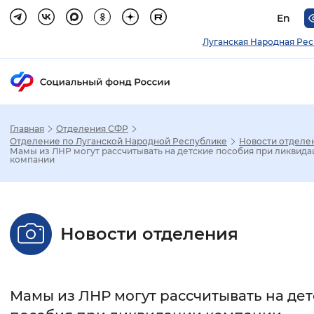
En
Луганская Народная Ре
Главная
Отделения СФР
Зак
Отделение по Луганской Народной Республике
Новости отделе
Мамы из ЛНР могут рассчитывать на детские пособия при ликвида
компании
Настройка режима отображения
Размер шрифта
Новости отделения
Стандартный
Увеличенный
Крупны
Шрифт
Мамы из ЛНР могут рассчитывать на де
Без засечек
С засечками