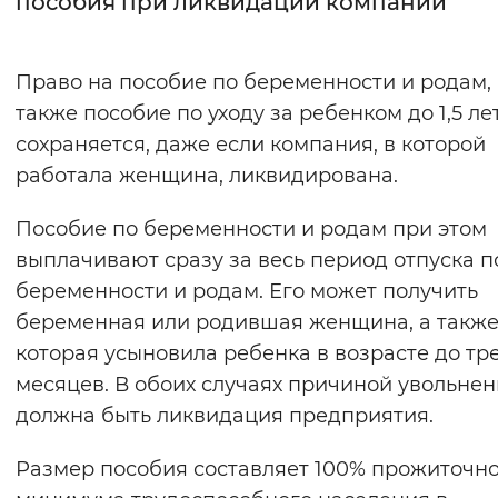
пособия при ликвидации компании
Интервал между буквами
Право на пособие по беременности и родам, 
Нормальный
Увеличенный
Большо
также пособие по уходу за ребенком до 1,5 ле
сохраняется, даже если компания, в которой
Цвет сайта
работала женщина, ликвидирована.
Монохромный
Инверсивный монохромны
Пособие по беременности и родам при этом
Синий фон
выплачивают сразу за весь период отпуска п
беременности и родам. Его может получить
Изображения
беременная или родившая женщина, а также
Включены
Выключены
которая усыновила ребенка в возрасте до тр
месяцев. В обоих случаях причиной увольне
Звуковой ассистент
должна быть ликвидация предприятия.
Воспроизвести
Остановить
Повтори
Размер пособия составляет 100% прожиточн