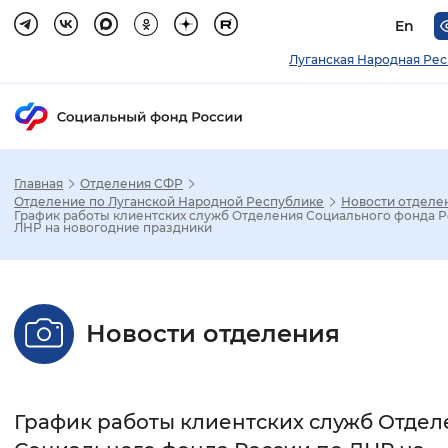
En
Луганская Народная Ре
Главная
Отделения СФР
Зак
Отделение по Луганской Народной Республике
Новости отделе
График работы клиентских служб Отделения Социального фонда Р
ЛНР на новогодние праздники
Настройка режима отображения
Размер шрифта
Новости отделения
Стандартный
Увеличенный
Крупны
Шрифт
График работы клиентских служб Отдел
Без засечек
С засечками