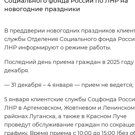
Социального фонда России по ЛНР на
новогодние праздники
Интервал между буквами
Нормальный
Увеличенный
Большо
В преддверии новогодних праздников клиен
службы Отделения Социального фонда Росси
Цвет сайта
ЛНР информируют о режиме работы.
Монохромный
Инверсивный монохромны
Последний день приема граждан в 2025 году
Синий фон
декабря.
Изображения
— 31 декабря – 4 января — прием не ведется;
Включены
Выключены
5 января клиентские службы Соцфонда Росси
ЛНР в Артемовском, Жовтневом и Ленинском
Звуковой ассистент
районах Луганска, а также в Красном Луче
Воспроизвести
Остановить
Повтори
проведут обслуживание граждан по сокращ
графику. Время приема с 10:00 до 15:00 (без о