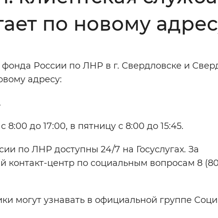
ает по новому адрес
Инверсивный монохромный
Синий
 фонда России по ЛНР в г. Свердловске и Све
Выключены
овому адресу:
.
ести
Остановить
Повторить
:00 до 17:00, в пятницу с 8:00 до 15:45.
ии по ЛНР доступны 24/7 на Госуслугах. За
 контакт-центр по социальным вопросам 8 (80
и могут узнавать в официальной группе Соци