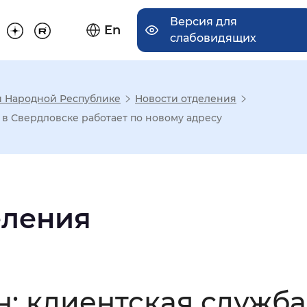
Версия для
En
слабовидящих
й Народной Республике
Новости отделения
има отображения
в Свердловске работает по новому адресу
Увеличенный
Крупный
еления
асечками
мальный
Увеличенный
Большо
: клиентская служб