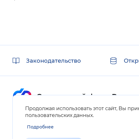
Полезные
Законодательство
Откр
ссылки
Продолжая использовать этот сайт, Вы пр
Карта сайта
пользовательских данных
.
Подробнее
Нашли ошибку на сайте?
Выделите фрагмент текста и нажмите Ctrl+ENTER.