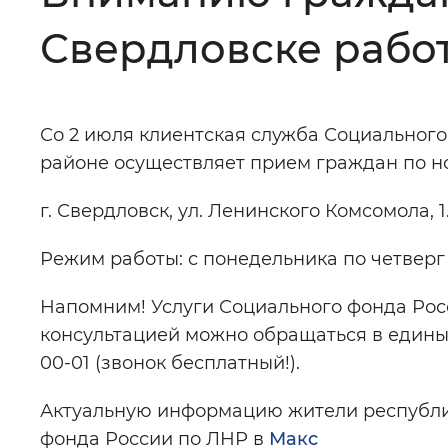
Свердловске работ
Цвет сайта
:
Монохромный
Со 2 июля клиентская служба Социального
Изображения
:
Включены
районе осуществляет прием граждан по н
г. Свердловск, ул. Ленинского Комсомола, 1
Звуковой ассистент
:
Воспроизв
Режим работы: с понедельника по четверг с 8
Напомним! Услуги Социального фонда Росс
Вернуть стандартные настройки
консультацией можно обращаться в единый
00-01 (звонок бесплатный!).
Актуальную информацию жители республик
фонда России по ЛНР в
Макс