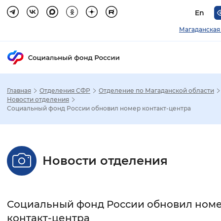
En
Магаданская
Главная
Отделения СФР
Отделение по Магаданской области
Зак
Новости отделения
Социальный фонд России обновил номер контакт-центра
Настройка режима отображения
Размер шрифта
Новости отделения
Стандартный
Увеличенный
Крупны
Шрифт
Социальный фонд России обновил ном
Без засечек
С засечками
контакт-центра