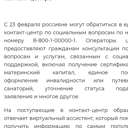
Интервал между буквами
Нормальный
Увеличенный
Большо
С 23 февраля россияне могут обратиться в 
контакт-центр по социальным вопросам по 
Цвет сайта
номеру 8-800-1-00000-1. Операторы ц
предоставляют гражданам консультации п
Монохромный
Инверсивный монохромны
вопросам и услугам, связанным с социа
Синий фон
поддержкой, включая получение сертифик
материнский капитал, единое пос
Изображения
оформление инвалидности или путе
Включены
Выключены
санаторий, уточнение статуса пода
заявления и многое другое.
Звуковой ассистент
На поступающие в контакт-центр обра
Воспроизвести
Остановить
Повтори
отвечает виртуальный ассистент, который по
получить информацию по самым попул