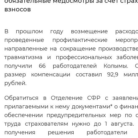
обязательные медосмотры за счет стра
взносов
Интервал между буквами
Нормальный
Увеличенный
Большо
В прошлом году возмещение расход
проведенные профилактические меропри
Цвет сайта
направленные на сокращение производств
Монохромный
Инверсивный монохромны
травматизма и профессиональных заболе
Синий фон
получили 66 работодателей Колымы. 
размер компенсации составил 92,9 милл
Изображения
рублей.
Включены
Выключены
Обратиться в Отделение СФР с заявлен
прилагаемыми к нему документами* о фина
Звуковой ассистент
обеспечении предупредительных мер по 
Воспроизвести
Остановить
Повтори
труда страхователям нужно до 1 августа.
получения решения работодатели 