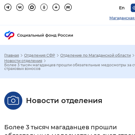
En
Магаданская
Главная
Отделения СФР
Отделение по Магаданской области
Зак
Новости отделения
Более 3 тысяч магаданцев прошли обязательные медосмотры за с
страховых взносов
Настройка режима отображения
Размер шрифта
Новости отделения
Стандартный
Увеличенный
Крупны
Шрифт
Более 3 тысяч магаданцев прошли
Без засечек
С засечками