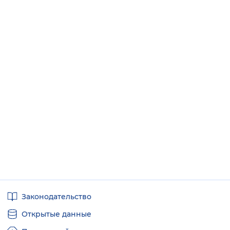
Полезные
Законодательство
ссылки
Открытые данные