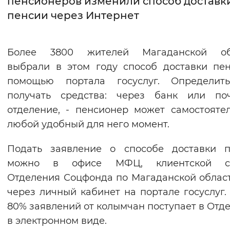
пенсионеров изменили способ доставк
пенсии через Интернет
Интервал между буквами
Нормальный
Увеличенный
Большо
Более 3800 жителей Магаданской об
выбрали в этом году способ доставки пе
Цвет сайта
помощью портала госуслуг. Определить
Монохромный
Инверсивный монохромны
получать средства: через банк или поч
Синий фон
отделение, - пенсионер может самостояте
любой удобный для него момент.
Изображения
Подать заявление о способе доставки п
Включены
Выключены
можно в офисе МФЦ, клиентской с
Отделения Соцфонда по Магаданской облас
Звуковой ассистент
через личный кабинет на портале госуслуг.
Воспроизвести
Остановить
Повтори
80% заявлений от колымчан поступает в Отд
в электронном виде.