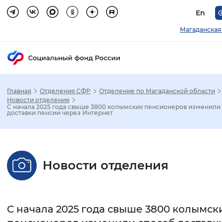
En
Магаданская
Главная
Отделения СФР
Отделение по Магаданской области
Зак
Новости отделения
С начала 2025 года свыше 3800 колымских пенсионеров изменили
доставки пенсии через Интернет
Настройка режима отображения
Размер шрифта
Новости отделения
Стандартный
Увеличенный
Крупны
Шрифт
С начала 2025 года свыше 3800 колымск
Без засечек
С засечками