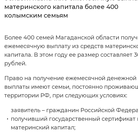
материнского капитала более 400
Интервал между буквами
колымским семьям
Нормальный
Увеличенный
Большо
Более 400 семей Магаданской области полу
Цвет сайта
ежемесячную выплату из средств материнск
Монохромный
Инверсивный монохромны
капитала. В этом году ее размер составляет 3
рублей.
Синий фон
Право на получение ежемесячной денежной
Изображения
выплаты имеют семьи, постоянно проживаю
Включены
Выключены
территории РФ, при следующих условиях:
заявитель – гражданин Российской Федер
Звуковой ассистент
получивший государственный сертификат 
Воспроизвести
Остановить
Повтори
материнский капитал;