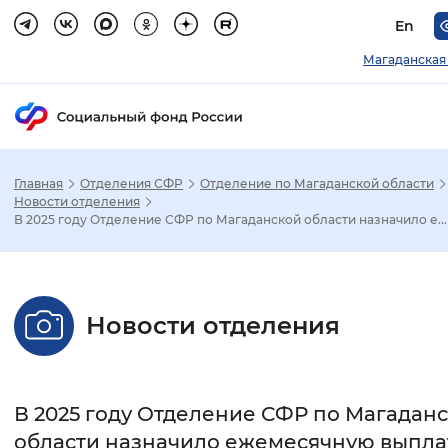
En
Магаданская
Главная
Отделения СФР
Отделение по Магаданской области
Зак
Новости отделения
В 2025 году Отделение СФР по Магаданской области назначило е...
Настройка режима отображения
Размер шрифта
Новости отделения
Стандартный
Увеличенный
Крупны
Шрифт
В 2025 году Отделение СФР по Магадан
Без засечек
С засечками
области назначило ежемесячную выпла