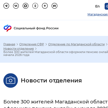
En
Магаданская
Главная
Отделения СФР
Отделение по Магаданской области
Зак
Новости отделения
Более 300 жителей Магаданской области оформили пенсию онлай
начала 2026 года
Настройка режима отображения
Размер шрифта
Новости отделения
Стандартный
Увеличенный
Крупны
Шрифт
Более 300 жителей Магаданской област
Без засечек
С засечками