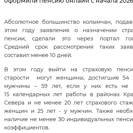
оформили пенсию онлайн с начала 2026
Интервал между буквами
Абсолютное большинство колымчан, пода
Нормальный
Увеличенный
Большо
этом году заявления о назначении стра
пенсии, сделали это через портал госу
Цвет сайта
Средний срок рассмотрения таких заяв
Монохромный
Инверсивный монохромны
составил менее 10 дней.
Синий фон
В этом году выйти на страховую пенс
старости могут женщины, достигшие 54 
Изображения
мужчины – 59 лет, если у них есть не 
Включены
Выключены
15 календарных лет работы в районах Кр
Севера и не менее 20 лет страхового ста
Звуковой ассистент
женщин и 25 лет - у мужчин. Также необ
Воспроизвести
Остановить
Повтори
наличие не менее 30 индивидуальных пенс
коэффициентов.