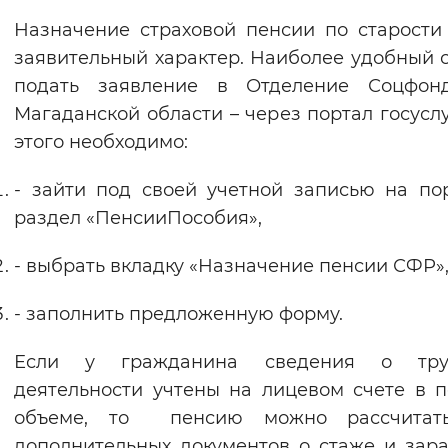
Вернуть стандартные настройки
Назначение страховой пенсии по старости
заявительный характер. Наиболее удобный 
подать заявление в Отделение Соцфон
Магаданской области – через портал госуслу
этого необходимо:
- зайти под своей учетной записью на по
раздел «ПенсииПособия»,
- выбрать вкладку «Назначение пенсии СФР»
- заполнить предложенную форму.
Если у гражданина сведения о тру
деятельности учтены на лицевом счете в 
объеме, то пенсию можно рассчитат
дополнительных документов о стаже и зара