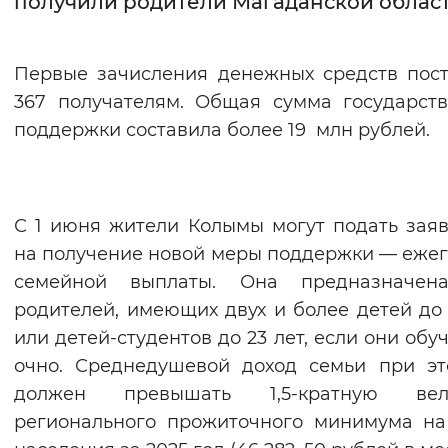
получили родители Магаданской облас
Интервал между буквами
Первые зачисления денежных средств пос
Нормальный
Увеличенный
Большо
367 получателям. Общая сумма государст
поддержки составила более 19 млн рублей.
Цвет сайта
Монохромный
Инверсивный монохромны
Синий фон
С 1 июня жители Колымы могут подать зая
на получение новой меры поддержки — еже
Изображения
семейной выплаты. Она предназначен
Включены
Выключены
родителей, имеющих двух и более детей до 
или детей-студентов до 23 лет, если они обу
Звуковой ассистент
очно. Среднедушевой доход семьи при э
должен превышать 1,5-кратную вел
Воспроизвести
Остановить
Повтори
регионального прожиточного минимума н