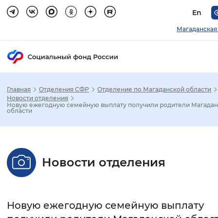
En
Магаданская
Главная
Отделения СФР
Отделение по Магаданской области
Зак
Новости отделения
Новую ежегодную семейную выплату получили родители Магада
области
Настройка режима отображения
Размер шрифта
Новости отделения
Стандартный
Увеличенный
Крупны
Шрифт
Новую ежегодную семейную выплату
Без засечек
С засечками