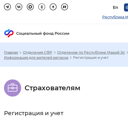
En
Республика М
Главная
Отделения СФР
Отделение по Республике Марий Эл
Зак
Информация для жителей региона
Регистрация и учет
Настройка режима отображения
Страхователям
Размер шрифта
Стандартный
Увеличенный
Крупны
Регистрация и учет
Шрифт
Без засечек
С засечками