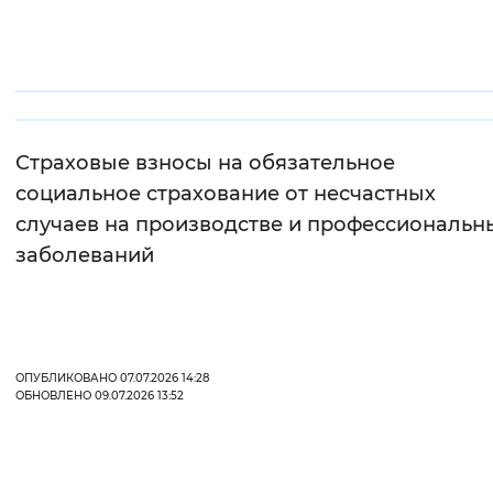
Интервал между буквами
Нормальный
Увеличенный
Большо
Цвет сайта
Страховые взносы на обязательное
Монохромный
Инверсивный монохромны
социальное страхование от несчастных
случаев на производстве и профессиональн
Синий фон
заболеваний
Изображения
Включены
Выключены
ОПУБЛИКОВАНО 07.07.2026 14:28
Звуковой ассистент
ОБНОВЛЕНО 09.07.2026 13:52
Воспроизвести
Остановить
Повтори