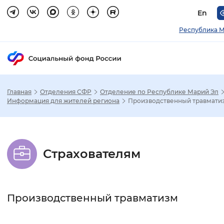
En
Республика М
Главная
Отделения СФР
Отделение по Республике Марий Эл
Зак
Информация для жителей региона
Производственный травмати
Настройка режима отображения
Страхователям
Размер шрифта
Стандартный
Увеличенный
Крупны
Производственный травматизм
Шрифт
Без засечек
С засечками