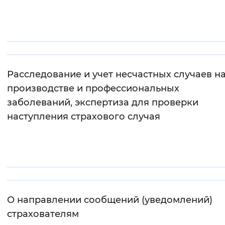
Интервал между буквами
Нормальный
Увеличенный
Большо
Цвет сайта
Расследование и учет несчастных случаев н
Монохромный
Инверсивный монохромны
производстве и профессиональных
заболеваний, экспертиза для проверки
Синий фон
наступления страхового случая
Изображения
Включены
Выключены
Звуковой ассистент
Воспроизвести
Остановить
Повтори
О направлении сообщений (уведомлений)
страхователям