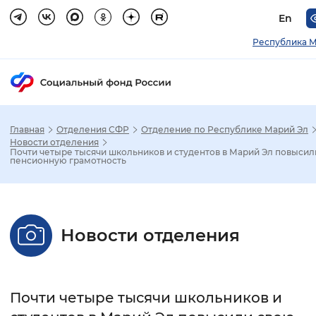
En
Республика М
Главная
Отделения СФР
Отделение по Республике Марий Эл
Зак
Новости отделения
Почти четыре тысячи школьников и студентов в Марий Эл повысил
пенсионную грамотность
Настройка режима отображения
Размер шрифта
Новости отделения
Стандартный
Увеличенный
Крупны
Шрифт
Почти четыре тысячи школьников и
Без засечек
С засечками