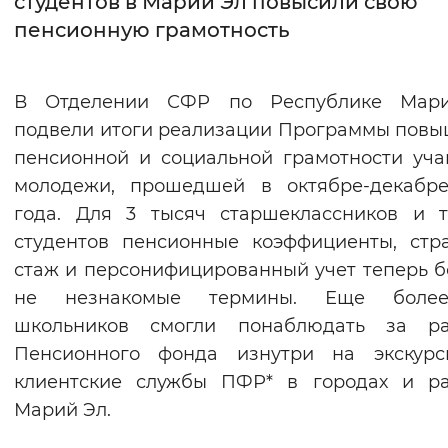
студентов в Марий Эл повысили свою
пенсионную грамотность
Интервал между буквами
Нормальный
Увеличенный
Большо
В Отделении СФР по Республике Мар
подвели итоги реализации Программы пов
Цвет сайта
пенсионной и социальной грамотности уч
Монохромный
Инверсивный монохромны
молодежи, прошедшей в октябре-декабре
Синий фон
года. Для 3 тысяч старшеклассников и 
студентов пенсионные коэффициенты, стр
Изображения
стаж и персонифицированный учет теперь 
не незнакомые термины. Еще боле
Включены
Выключены
школьников смогли понаблюдать за ра
Пенсионного фонда изнутри на экскурс
Звуковой ассистент
клиентские службы ПФР* в городах и ра
Воспроизвести
Остановить
Повтори
Марий Эл.