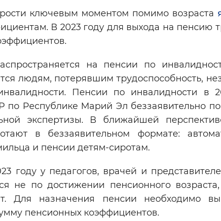
арости ключевым моментом помимо возраста
Инверсивный монохромный
Синий
циентам. В 2023 году для выхода на пенсию 
коэффициентов.
Выключены
аспространяется на пенсии по инвалиднос
тся людям, потерявшим трудоспособность, не
инвалидности. Пенсии по инвалидности в 2
ести
Остановить
Повторить
 по Республике Марий Эл беззаявительно по
ьной экспертизы. В ближайшей перспектив
отают в беззаявительном формате: автома
мильца и пенсии детям-сиротам.
23 году у педагогов, врачей и представителе
ся не по достижении пенсионного возраста,
ет. Для назначения пенсии необходимо вы
сумму пенсионных коэффициентов.