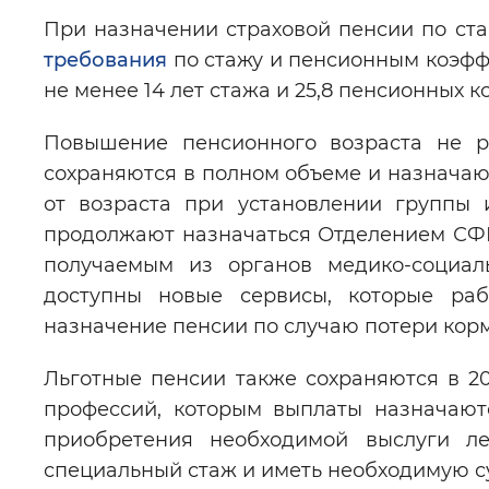
При назначении страховой пенсии по ст
Цвет сайта
:
Монохромный
требования
по стажу и пенсионным коэффи
не менее 14 лет стажа и 25,8 пенсионных 
Изображения
:
Включены
Повышение пенсионного возраста не р
сохраняются в полном объеме и назначаю
от возраста при установлении группы 
Звуковой ассистент
:
Воспроизв
продолжают назначаться Отделением СФР
получаемым из органов медико-социал
доступны новые сервисы, которые раб
назначение пенсии по случаю потери кор
Вернуть стандартные настройки
Льготные пенсии также сохраняются в 20
профессий, которым выплаты назначают
приобретения необходимой выслуги л
специальный стаж и иметь необходимую 