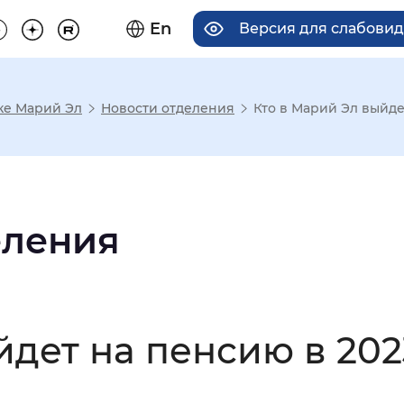
En
Версия для слабови
ке Марий Эл
Новости отделения
Кто в Марий Эл выйде
има отображения
Увеличенный
Крупный
еления
асечками
йдет на пенсию в 202
мальный
Увеличенный
Большо