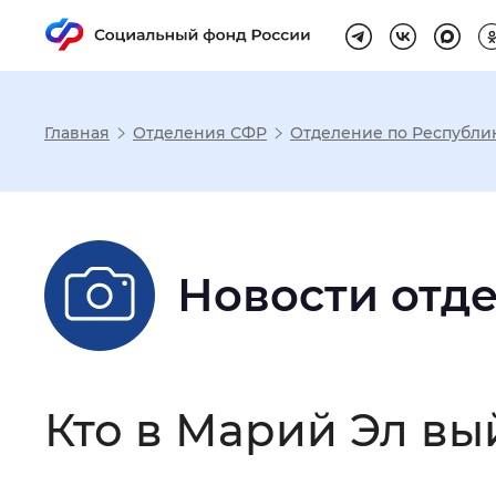
Главная
Отделения СФР
Отделение по Республи
Настройка реж
Размер шрифта
:
Стандартный
Новости отд
Шрифт
:
Без засечек
С з
Кто в Марий Эл вы
Интервал между буквами
:
Нор