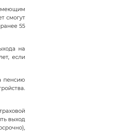
имеющим
ет смогут
 ранее 55
ыхода на
ет, если
а пенсию
ройства.
траховой
ить выход
осрочно),