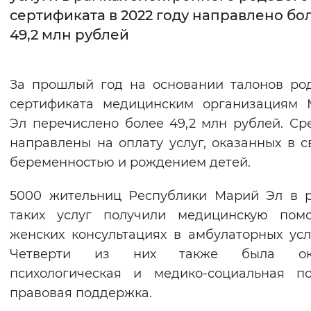
сертификата в 2022 году направлено бо
Интервал между буквами
49,2 млн рублей
Нормальный
Увеличенный
Большо
За прошлый год на основании талонов ро
Цвет сайта
сертификата медицинским организациям 
Монохромный
Инверсивный монохромны
Эл перечислено более 49,2 млн рублей. Ср
направлены на оплату услуг, оказанных в с
Синий фон
беременностью и рождением детей.
Изображения
5000 жительниц Республики Марий Эл в 
Включены
Выключены
таких услуг получили медицинскую пом
женских консультациях в амбулаторных усл
Звуковой ассистент
Четверти из них также была ок
психологическая и медико-социальная п
Воспроизвести
Остановить
Повтори
правовая поддержка.