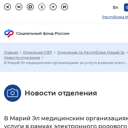
En
Республика М
Главная
Отделения СФР
Отделение по Республике Марий Эл
Зак
Новости отделения
В Марий Эл медицинским организациям за услуги в рамках элект...
Настройка режима отображения
Размер шрифта
Новости отделения
Стандартный
Увеличенный
Крупны
Шрифт
В Марий Эл медицинским организациям
Без засечек
С засечками
услуги в рамках электронного родового