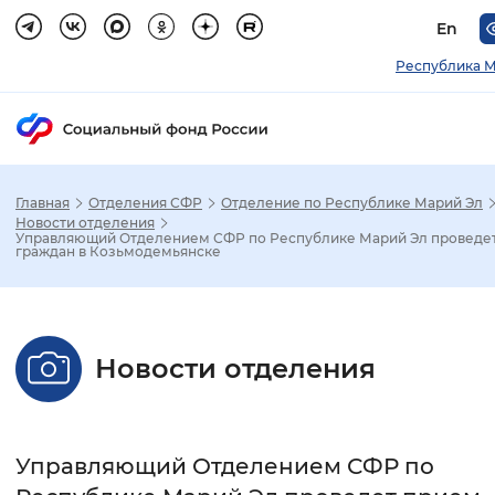
En
Республика М
Главная
Отделения СФР
Отделение по Республике Марий Эл
Зак
Новости отделения
Управляющий Отделением СФР по Республике Марий Эл проведе
граждан в Козьмодемьянске
Настройка режима отображения
Размер шрифта
Новости отделения
Стандартный
Увеличенный
Крупны
Шрифт
Управляющий Отделением СФР по
Без засечек
С засечками