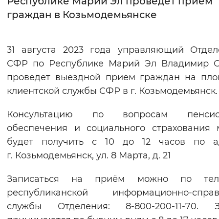
Республике Марий Эл проведет прием
граждан в Козьмодемьянске
Интервал между буквами
Нормальный
Увеличенный
Большо
31 августа 2023 года управляющий Отде
СФР по Республике Марий Эл Владимир О
Цвет сайта
проведет выездной прием граждан на пл
Монохромный
Инверсивный монохромны
клиентской службы СФР в г. Козьмодемьянск.
Синий фон
Консультацию по вопросам пенсио
обеспечения и социального страхования
Изображения
будет получить с 10 до 12 часов по ад
Включены
Выключены
г. Козьмодемьянск, ул. 8 Марта, д. 21
Звуковой ассистент
Записаться на приём можно по тел
республиканской информационно-справ
Воспроизвести
Остановить
Повтори
службы Отделения: 8-800-200-11-70. З