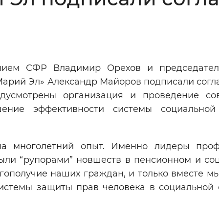
Инверсивный монохромный
Синий
Выключены
нием СФР Владимир Орехов и председате
арий Эл» Александр Майоров подписали согл
ести
Остановить
Повторить
едусмотрены организация и проведение со
шение эффективности системы социальной
а многолетний опыт. Именно лидеры про
ыли “рупорами” новшеств в пенсионном и со
агополучие наших граждан, и только вместе 
истемы защиты прав человека в социальной с