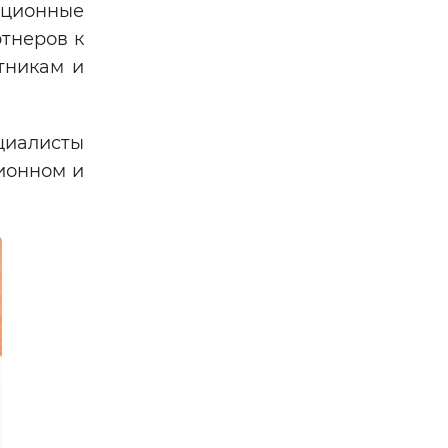
ационные
тнеров к
тникам и
циалисты
ионном и