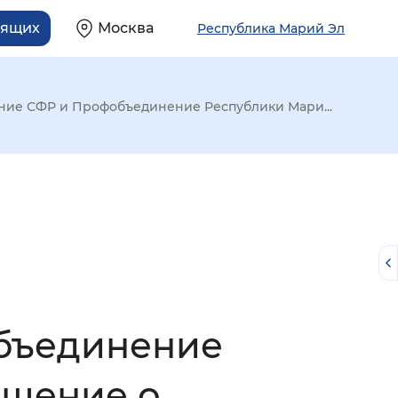
дящих
Москва
Республика Марий Эл
ние СФР и Профобъединение Республики Мари...
бъединение
й
ашение о