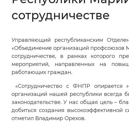
Цвет сайта
:
Монохромный
сотрудничестве
Изображения
:
Включены
Управляющий республиканским Отделе
«Объединение организаций профсоюзов М
Звуковой ассистент
:
Воспроизв
сотрудничестве, в рамках которого пр
мероприятий, направленных на повы
работающих граждан.
«Сотрудничество с ФНПР опирается н
Вернуть стандартные настройки
организаций нашей республики всегда б
законодательстве. У нас общая цель – бл
добиться создания высокоэффективной с
отметил Владимир Орехов.