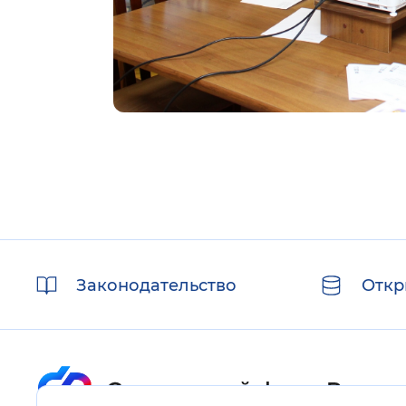
Полезные
Законодательство
Откр
ссылки