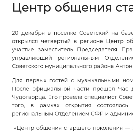
Центр общения ст
Цвет сайта
:
Монохромный
20 декабря в поселке Советский на ба
Изображения
:
Включены
открылся четвертый в регионе Центр о
участие заместитель Председателя Пр
Звуковой ассистент
:
Воспроизв
управляющий региональным Отделен
Советского муниципального района Антон
Для первых гостей с музыкальными ном
После официальной части прошел Час 
Вернуть стандартные настройки
Чудотворца. Его провела специалист Сове
того, в рамках открытия состоялось
региональным Отделением СФР и админис
«Центр общения старшего поколения — это