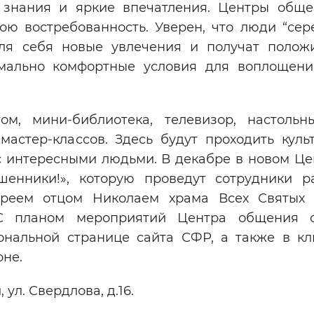
 знания и яркие впечатления. Центры обще
ою востребованность. Уверен, что люди “сер
для себя новые увлечения и получат полож
имально комфортные условия для воплощен
м, мини-библиотека, телевизор, настольн
астер-классов. Здесь будут проходить куль
с интересными людьми. В декабре в новом Це
енники!», которую проведут сотрудники р
ереем отцом Николаем храма Всех Святых
 С планом мероприятий Центра общения 
ональной странице сайта СФР, а также в кл
оне.
 ул. Свердлова, д.16.