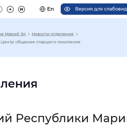
En
Версия для слабови
ке Марий Эл
Новости отделения
има отображения
я Центр общения старшего поколения
Увеличенный
Крупный
еления
асечками
мальный
Увеличенный
Большо
кий Республики Мари