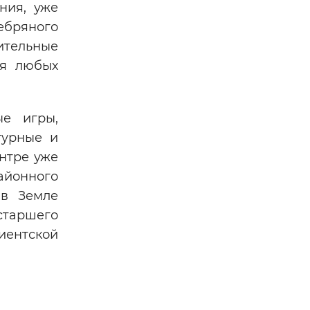
ния, уже
ебряного
ительные
ия любых
ые игры,
турные и
нтре уже
айонного
 в Земле
старшего
иентской