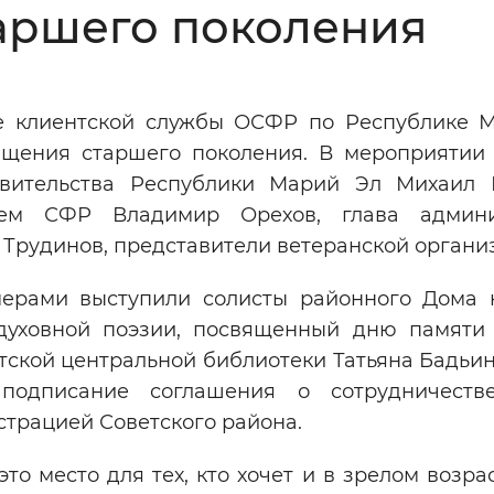
аршего поколения
Инверсивный монохромный
Синий
зе клиентской службы ОСФР по Республике 
Выключены
бщения старшего поколения. В мероприятии
авительства Республики Марий Эл Михаил 
ести
Остановить
Повторить
ием СФР Владимир Орехов, глава админи
 Трудинов, представители ветеранской органи
ерами выступили солисты районного Дома к
духовной поэзии, посвященный дню памяти
тской центральной библиотеки Татьяна Бадьи
 подписание соглашения о сотрудничест
трацией Советского района.
 место для тех, кто хочет и в зрелом возра