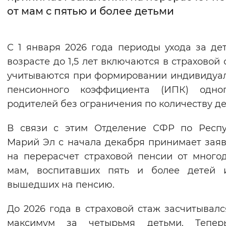
от мам с пятью и более детьми
Интервал между буквами
Нормальный
Увеличенный
Большо
С 1 января 2026 года периоды ухода за де
возрасте до 1,5 лет включаются в страховой 
Цвет сайта
учитываются при формировании индивидуа
Монохромный
Инверсивный монохромны
пенсионного коэффициента (ИПК) одно
родителей без ограничения по количеству де
Синий фон
В связи с этим Отделение СФР по Респу
Изображения
Марий Эл с начала декабря принимает зая
Включены
Выключены
на перерасчет страховой пенсии от много
мам, воспитавших пять и более детей 
Звуковой ассистент
вышедших на пенсию.
Воспроизвести
Остановить
Повтори
До 2026 года в страховой стаж засчитывалс
максимум за четырьмя детьми. Тепер