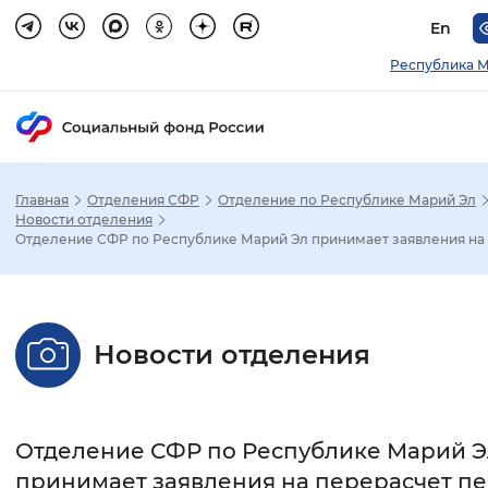
En
Республика М
Главная
Отделения СФР
Отделение по Республике Марий Эл
Зак
Новости отделения
Отделение СФР по Республике Марий Эл принимает заявления на .
Настройка режима отображения
Размер шрифта
Новости отделения
Стандартный
Увеличенный
Крупны
Шрифт
Отделение СФР по Республике Марий Э
Без засечек
С засечками
принимает заявления на перерасчет п