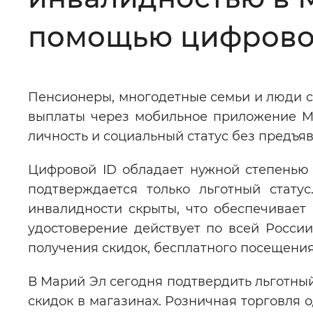
Цвет сайта
:
Монохромный
помощью цифровог
Изображения
:
Включены
Пенсионеры, многодетные семьи и люди с
выплаты через мобильное приложение M
Звуковой ассистент
:
Воспроизв
личность и социальный статус без предъя
Цифровой ID обладает нужной степенью
подтверждается только льготный стату
инвалидности скрыты, что обеспечивае
Вернуть стандартные настройки
удостоверение действует по всей России
получения скидок, бесплатного посещения 
В Марий Эл сегодня подтвердить льготны
скидок в магазинах. Розничная торговля 