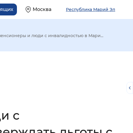
дящих
Москва
Республика Марий Эл
енсионеры и люди с инвалидностью в Мари...
и с
й
ерждать льготы с