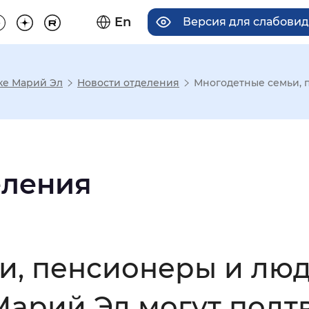
En
Версия для слабови
ке Марий Эл
Новости отделения
Многодетные семьи, п
има отображения
Увеличенный
Крупный
еления
асечками
и, пенсионеры и люд
мальный
Увеличенный
Большо
арий Эл могут подтв