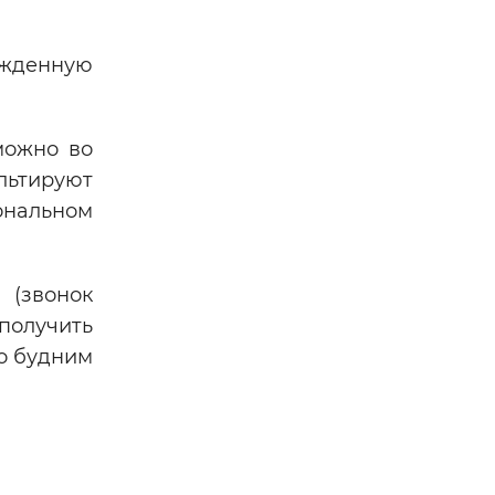
жденную
можно во
льтируют
нальном
 (звонок
получить
о будним