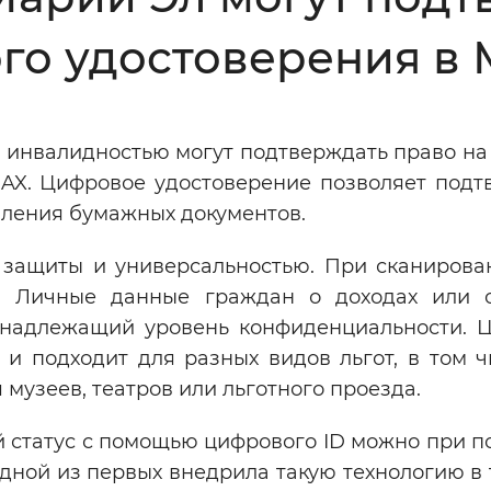
Инверсивный монохромный
Синий
о удостоверения в
Выключены
 инвалидностью могут подтверждать право на 
AX. Цифровое удостоверение позволяет подт
ести
Остановить
Повторить
вления бумажных документов.
 защиты и универсальностью. При сканирова
с. Личные данные граждан о доходах или 
т надлежащий уровень конфиденциальности. 
 и подходит для разных видов льгот, в том ч
музеев, театров или льготного проезда.
й статус с помощью цифрового ID можно при п
одной из первых внедрила такую технологию в