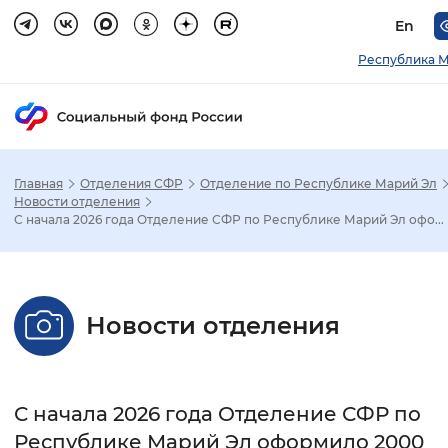
En
Республика М
Главная
Отделения СФР
Отделение по Республике Марий Эл
Зак
Новости отделения
С начала 2026 года Отделение СФР по Республике Марий Эл офо...
Настройка режима отображения
Размер шрифта
Новости отделения
Стандартный
Увеличенный
Крупны
Шрифт
С начала 2026 года Отделение СФР по
Без засечек
С засечками
Республике Марий Эл оформило 2000