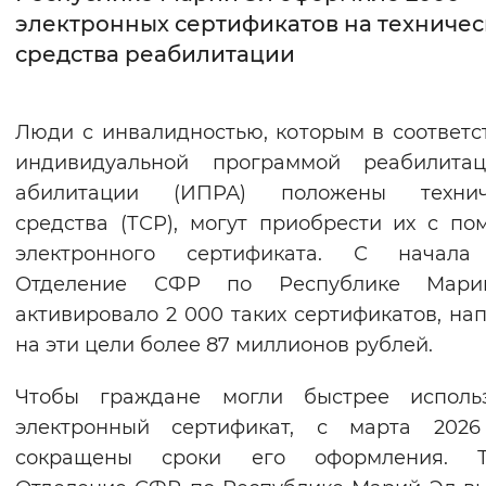
электронных сертификатов на техниче
Интервал между буквами
средства реабилитации
Нормальный
Увеличенный
Большо
Люди с инвалидностью, которым в соответс
Цвет сайта
индивидуальной программой реабилита
Монохромный
Инверсивный монохромны
абилитации (ИПРА) положены технич
средства (ТСР), могут приобрести их с п
Синий фон
электронного сертификата. С начала
Отделение СФР по Республике Мар
Изображения
активировало 2 000 таких сертификатов, на
Включены
Выключены
на эти цели более 87 миллионов рублей.
Звуковой ассистент
Чтобы граждане могли быстрее использ
электронный сертификат, с марта 2026
Воспроизвести
Остановить
Повтори
сокращены сроки его оформления. Т